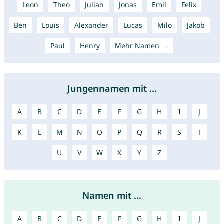
Leon
Theo
Julian
Jonas
Emil
Felix
Ben
Louis
Alexander
Lucas
Milo
Jakob
Paul
Henry
Mehr Namen →
Jungennamen mit ...
A
B
C
D
E
F
G
H
I
J
K
L
M
N
O
P
Q
R
S
T
U
V
W
X
Y
Z
Namen mit ...
A
B
C
D
E
F
G
H
I
J