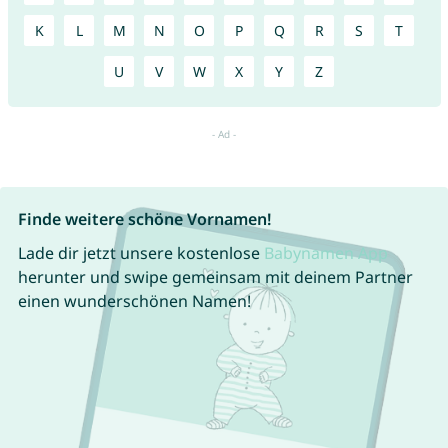
K
L
M
N
O
P
Q
R
S
T
U
V
W
X
Y
Z
Finde weitere schöne Vornamen!
Lade dir jetzt unsere kostenlose
Babynamen App
herunter und swipe gemeinsam mit deinem Partner
einen wunderschönen Namen!