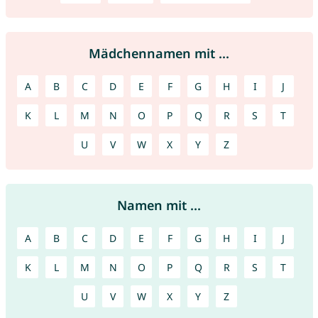
Mädchennamen mit ...
A
B
C
D
E
F
G
H
I
J
K
L
M
N
O
P
Q
R
S
T
U
V
W
X
Y
Z
Namen mit ...
A
B
C
D
E
F
G
H
I
J
K
L
M
N
O
P
Q
R
S
T
U
V
W
X
Y
Z