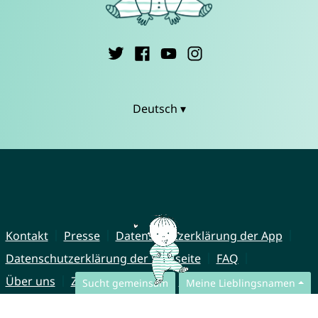
Deutsch ▾
Kontakt
Presse
Datenschutzerklärung der App
Datenschutzerklärung der Webseite
FAQ
Über uns
Zusammenarbeit
Impressum
Sucht gemeinsam
Meine Lieblingsnamen