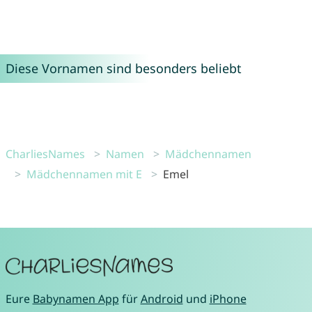
Diese Vornamen sind besonders beliebt
CharliesNames
Namen
Mädchennamen
Mädchennamen mit E
Emel
Eure
Babynamen App
für
Android
und
iPhone