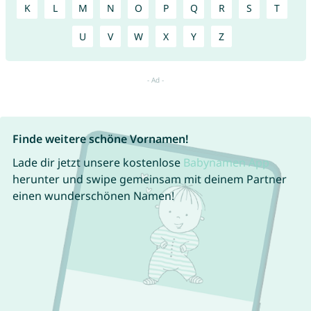
K
L
M
N
O
P
Q
R
S
T
U
V
W
X
Y
Z
Finde weitere schöne Vornamen!
Lade dir jetzt unsere kostenlose
Babynamen App
herunter und swipe gemeinsam mit deinem Partner
einen wunderschönen Namen!