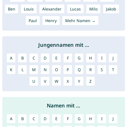
Ben
Louis
Alexander
Lucas
Milo
Jakob
Paul
Henry
Mehr Namen →
Jungennamen mit ...
A
B
C
D
E
F
G
H
I
J
K
L
M
N
O
P
Q
R
S
T
U
V
W
X
Y
Z
Namen mit ...
A
B
C
D
E
F
G
H
I
J