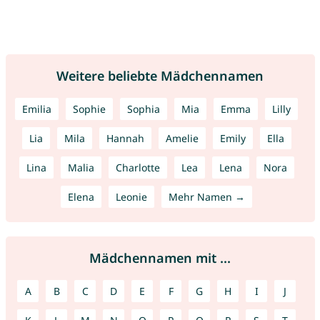
Weitere beliebte Mädchennamen
Emilia
Sophie
Sophia
Mia
Emma
Lilly
Lia
Mila
Hannah
Amelie
Emily
Ella
Lina
Malia
Charlotte
Lea
Lena
Nora
Elena
Leonie
Mehr Namen →
Mädchennamen mit ...
A
B
C
D
E
F
G
H
I
J