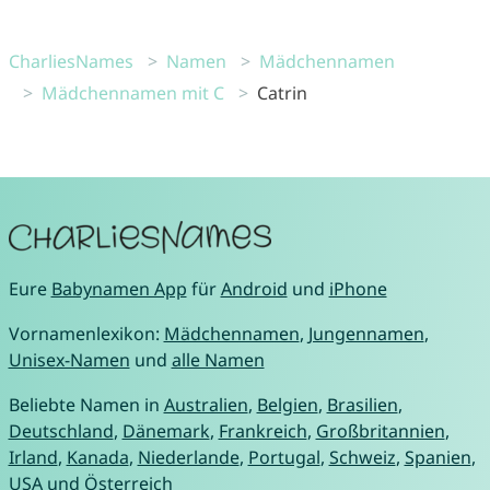
CharliesNames
Namen
Mädchennamen
Mädchennamen mit C
Catrin
Eure
Babynamen App
für
Android
und
iPhone
Vornamenlexikon:
Mädchennamen
,
Jungennamen
,
Unisex-Namen
und
alle Namen
Beliebte Namen in
Australien
,
Belgien
,
Brasilien
,
Deutschland
,
Dänemark
,
Frankreich
,
Großbritannien
,
Irland
,
Kanada
,
Niederlande
,
Portugal
,
Schweiz
,
Spanien
,
USA
und
Österreich