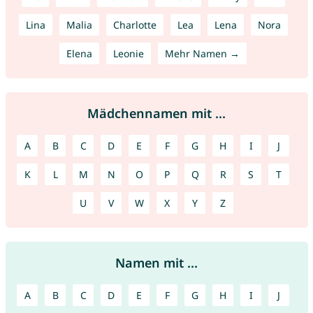
Lina
Malia
Charlotte
Lea
Lena
Nora
Elena
Leonie
Mehr Namen →
Mädchennamen mit ...
A
B
C
D
E
F
G
H
I
J
K
L
M
N
O
P
Q
R
S
T
U
V
W
X
Y
Z
Namen mit ...
A
B
C
D
E
F
G
H
I
J