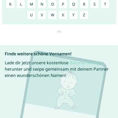
K
L
M
N
O
P
Q
R
S
T
U
V
W
X
Y
Z
Finde weitere schöne Vornamen!
Lade dir jetzt unsere kostenlose
Babynamen App
herunter und swipe gemeinsam mit deinem Partner
einen wunderschönen Namen!