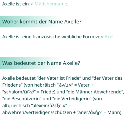
Axelle ist ein ♀
Mädchenname
.
Woher kommt der Name Axelle?
Axelle ist eine französische weibliche Form von
Axel
.
Was bedeutet der Name Axelle?
Axelle bedeutet “der Vater ist Friede” und “der Vater des
Friedens” (von hebräisch “‘áv/אָב” = Vater +
“schalom/שָׁלוֹם” = Friede) und “die Männer Abwehrende”,
“die Beschützerin” und “die Verteidigerin” (von
altgriechisch “aléxein/ἀλέξειν” =
abwehren/verteidigen/schützen + “anēr/ἀνήρ” = Mann).