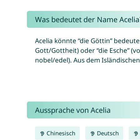
Was bedeutet der Name Acelia
Acelia könnte “die Göttin” bedeute
Gott/Gottheit) oder “die Esche” (vo
nobel/edel). Aus dem Isländischen
Aussprache von Acelia
Chinesisch
Deutsch