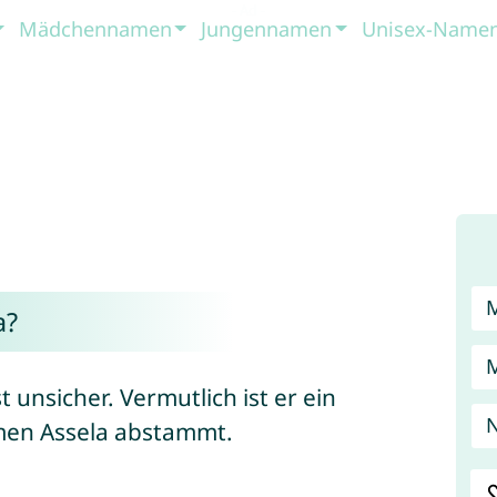
Mädchennamen
Jungennamen
Unisex-Name
a?
unsicher. Vermutlich ist er ein
en Assela abstammt.