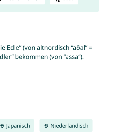
ie Edle” (von altnordisch “aðal” =
Adler” bekommen (von “assa”).
Japanisch
Niederländisch