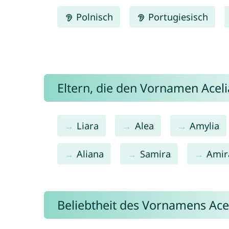
Polnisch
Portugiesisch
Eltern, die den Vornamen Ace
Liara
Alea
Amylia
Aliana
Samira
Amir
Beliebtheit des Vornamens Ace