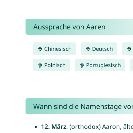
Aussprache von Aaren
Chinesisch
Deutsch
Polnisch
Portugiesisch
Wann sind die Namenstage vo
12. März
: (orthodox) Aaron, ält