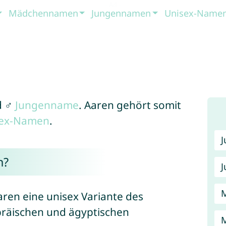
Mädchennamen
Jungennamen
Unisex-Name
d ♂
Jungenname
. Aaren gehört somit
sex-Namen
.
n?
J
ren eine unisex Variante des
bräischen und ägyptischen