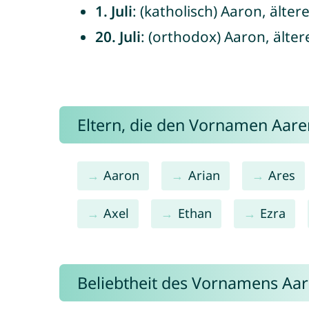
1. Juli
: (katholisch) Aaron, älte
20. Juli
: (orthodox) Aaron, älter
Eltern, die den Vornamen Aa
Aaron
Arian
Ares
Axel
Ethan
Ezra
Beliebtheit des Vornamens Aa