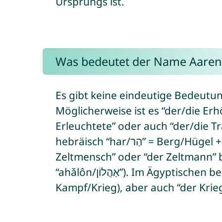
Ursprungs ist.
Was bedeutet der Name Aaren
Es gibt keine eindeutige Bedeut
Möglicherweise ist es “der/die Erh
Erleuchtete” oder auch “der/die T
hebräisch “har/הַר” = Berg/Hügel + “‘ór/אוֹר” = Licht), aber auch “der
Zeltmensch” oder “der Zeltmann” b
“ahǎlôn/אַהֲלוֹן”). Im Ägyptisch
Kampf/Krieg), aber auch “der Krieg