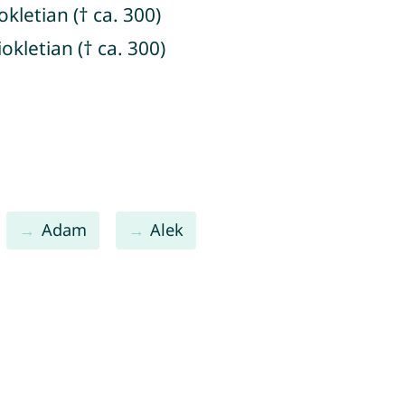
kletian († ca. 300)
kletian († ca. 300)
Adam
Alek