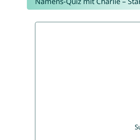
Namens-Quiz mit Charlie – Start
S