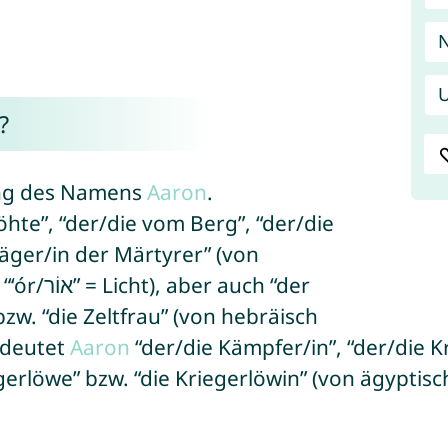
U
?
ung des Namens
Aaron
.
öhte”, “der/die vom Berg”, “der/die
räger/in der Märtyrer” (von
zw. “die Zeltfrau” (von hebräisch
en bedeutet
Aaron
“der/die Kämpfer/in”, “der/die Kr
erlöwe” bzw. “die Kriegerlöwin” (von ägyptisch