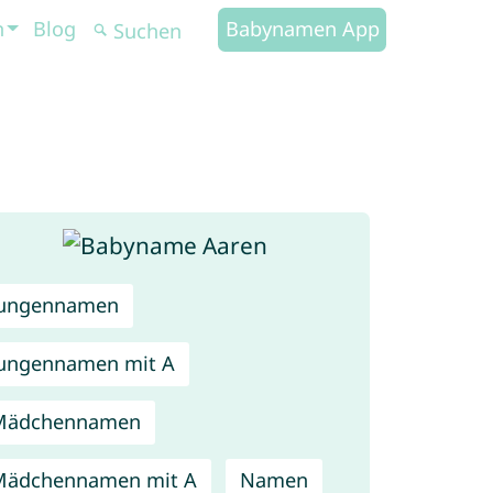
n
Blog
Babynamen App
Jungennamen
ungennamen mit A
Mädchennamen
Mädchennamen mit A
Namen