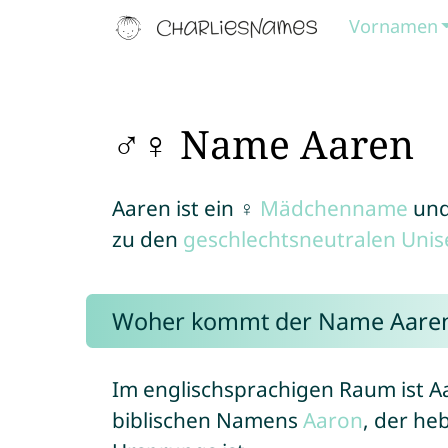
Vornamen
♂♀ Name Aaren
Aaren ist ein ♀
Mädchenname
un
zu den
geschlechtsneutralen Uni
Woher kommt der Name Aare
Im englischsprachigen Raum ist Aa
biblischen Namens
Aaron
, der he