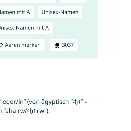
Namen mit A
Unisex-Namen
nisex-Namen mit A
Aaren merken
3037
ieger/in” (von ägyptisch “ꜥḥꜣ” =
 “aha rw/ꜥḥꜣ rw”).