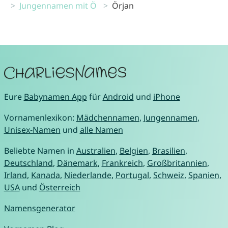
Jungennamen mit Ö
Örjan
Eure
Babynamen App
für
Android
und
iPhone
Vornamenlexikon:
Mädchennamen
,
Jungennamen
,
Unisex-Namen
und
alle Namen
Beliebte Namen in
Australien
,
Belgien
,
Brasilien
,
Deutschland
,
Dänemark
,
Frankreich
,
Großbritannien
,
Irland
,
Kanada
,
Niederlande
,
Portugal
,
Schweiz
,
Spanien
,
USA
und
Österreich
Namensgenerator