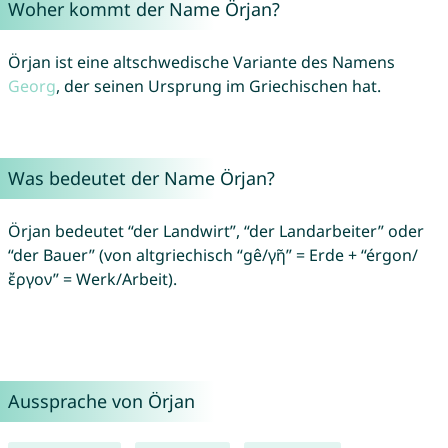
Woher kommt der Name Örjan?
Örjan ist eine altschwedische Variante des Namens
Georg
, der seinen Ursprung im Griechischen hat.
Was bedeutet der Name Örjan?
Örjan bedeutet “der Landwirt”, “der Landarbeiter” oder
“der Bauer” (von altgriechisch “gê/γῆ” = Erde + “érgon/
ἔργον” = Werk/Arbeit).
Aussprache von Örjan