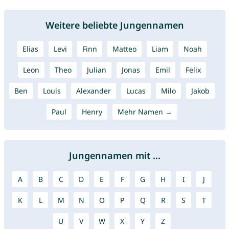
Weitere beliebte Jungennamen
Elias
Levi
Finn
Matteo
Liam
Noah
Leon
Theo
Julian
Jonas
Emil
Felix
Ben
Louis
Alexander
Lucas
Milo
Jakob
Paul
Henry
Mehr Namen →
Jungennamen mit ...
A
B
C
D
E
F
G
H
I
J
K
L
M
N
O
P
Q
R
S
T
U
V
W
X
Y
Z