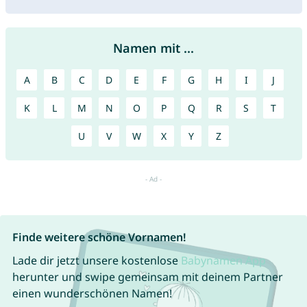
Namen mit ...
A
B
C
D
E
F
G
H
I
J
K
L
M
N
O
P
Q
R
S
T
U
V
W
X
Y
Z
Finde weitere schöne Vornamen!
Lade dir jetzt unsere kostenlose
Babynamen App
herunter und swipe gemeinsam mit deinem Partner
einen wunderschönen Namen!