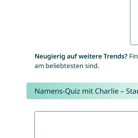
Neugierig auf weitere Trends?
Fin
am beliebtesten sind.
Namens-Quiz mit Charlie – Start