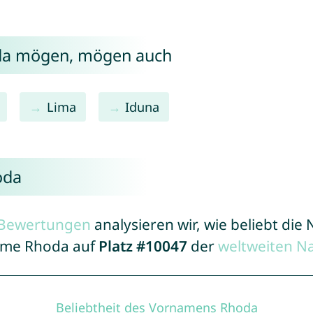
oda mögen, mögen auch
Lima
Iduna
oda
r Bewertungen
analysieren wir, wie beliebt di
Name Rhoda auf
Platz #10047
der
weltweiten N