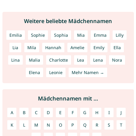
Weitere beliebte Mädchennamen
Emilia
Sophie
Sophia
Mia
Emma
Lilly
Lia
Mila
Hannah
Amelie
Emily
Ella
Lina
Malia
Charlotte
Lea
Lena
Nora
Elena
Leonie
Mehr Namen →
Mädchennamen mit ...
A
B
C
D
E
F
G
H
I
J
K
L
M
N
O
P
Q
R
S
T