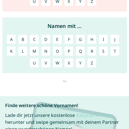
U
V
W
X
Y
Z
Namen mit ...
A
B
C
D
E
F
G
H
I
J
K
L
M
N
O
P
Q
R
S
T
U
V
W
X
Y
Z
Finde weitere schöne Vornamen!
Lade dir jetzt unsere kostenlose
Babynamen App
herunter und swipe gemeinsam mit deinem Partner
einen wunderschönen Namen!