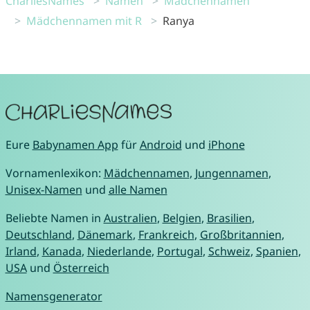
CharliesNames
Namen
Mädchennamen
Mädchennamen mit R
Ranya
Eure
Babynamen App
für
Android
und
iPhone
Vornamenlexikon:
Mädchennamen
,
Jungennamen
,
Unisex-Namen
und
alle Namen
Beliebte Namen in
Australien
,
Belgien
,
Brasilien
,
Deutschland
,
Dänemark
,
Frankreich
,
Großbritannien
,
Irland
,
Kanada
,
Niederlande
,
Portugal
,
Schweiz
,
Spanien
,
USA
und
Österreich
Namensgenerator