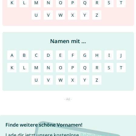
K
L
M
N
O
P
Q
R
S
T
U
V
W
X
Y
Z
Namen mit ...
A
B
C
D
E
F
G
H
I
J
K
L
M
N
O
P
Q
R
S
T
U
V
W
X
Y
Z
Finde weitere schöne Vornamen!
Lade dir jetzt unsere kostenlose
Babynamen App