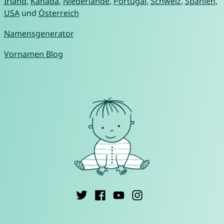
Irland
,
Kanada
,
Niederlande
,
Portugal
,
Schweiz
,
Spanien
,
USA
und
Österreich
Namensgenerator
Vornamen Blog