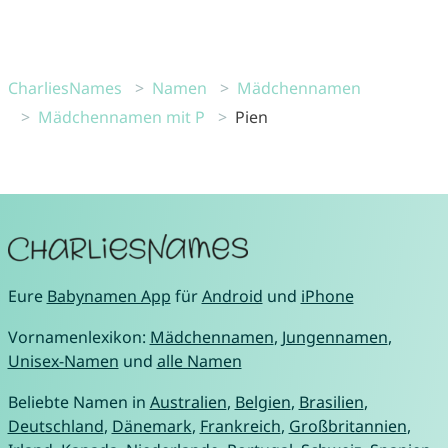
CharliesNames
Namen
Mädchennamen
Mädchennamen mit P
Pien
Eure
Babynamen App
für
Android
und
iPhone
Vornamenlexikon:
Mädchennamen
,
Jungennamen
,
Unisex-Namen
und
alle Namen
Beliebte Namen in
Australien
,
Belgien
,
Brasilien
,
Deutschland
,
Dänemark
,
Frankreich
,
Großbritannien
,