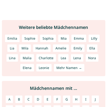
Weitere beliebte Mädchennamen
Emilia
Sophie
Sophia
Mia
Emma
Lilly
Lia
Mila
Hannah
Amelie
Emily
Ella
Lina
Malia
Charlotte
Lea
Lena
Nora
Elena
Leonie
Mehr Namen →
Mädchennamen mit ...
A
B
C
D
E
F
G
H
I
J