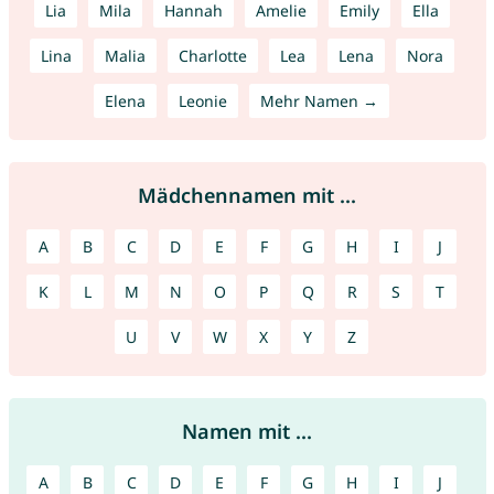
Lia
Mila
Hannah
Amelie
Emily
Ella
Lina
Malia
Charlotte
Lea
Lena
Nora
Elena
Leonie
Mehr Namen →
Mädchennamen mit ...
A
B
C
D
E
F
G
H
I
J
K
L
M
N
O
P
Q
R
S
T
U
V
W
X
Y
Z
Namen mit ...
A
B
C
D
E
F
G
H
I
J