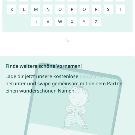
K
L
M
N
O
P
Q
R
S
T
U
V
W
X
Y
Z
Finde weitere schöne Vornamen!
Lade dir jetzt unsere kostenlose
Babynamen App
herunter und swipe gemeinsam mit deinem Partner
einen wunderschönen Namen!