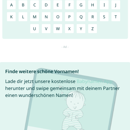
A
B
C
D
E
F
G
H
I
J
K
L
M
N
O
P
Q
R
S
T
U
V
W
X
Y
Z
Finde weitere schöne Vornamen!
Lade dir jetzt unsere kostenlose
Babynamen App
herunter und swipe gemeinsam mit deinem Partner
einen wunderschönen Namen!