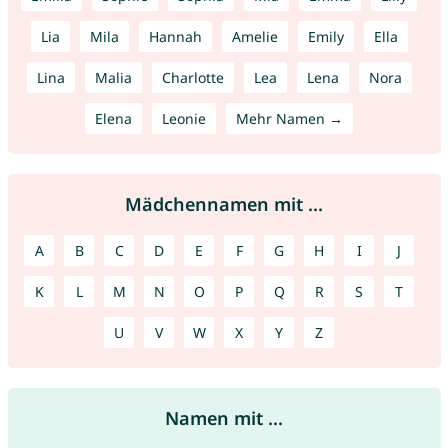
Lia
Mila
Hannah
Amelie
Emily
Ella
Lina
Malia
Charlotte
Lea
Lena
Nora
Elena
Leonie
Mehr Namen →
Mädchennamen mit ...
A
B
C
D
E
F
G
H
I
J
K
L
M
N
O
P
Q
R
S
T
U
V
W
X
Y
Z
Namen mit ...