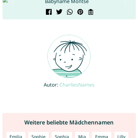
Autor:
CharliesNames
Weitere beliebte Mädchennamen
Emilia
Sophie
Sophia
Mia
Emma
Lilly