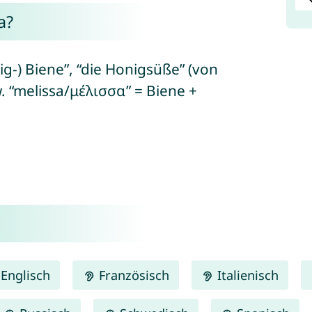
a?
ig-) Biene”, “die Honigsüße” (von
w. “melissa/μέλισσα” = Biene +
Englisch
Französisch
Italienisch