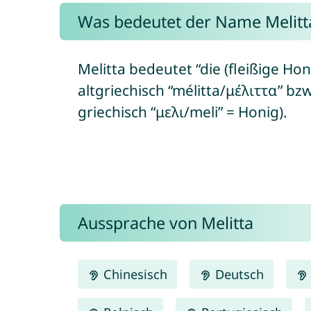
Was bedeutet der Name Melitt
Melitta bedeutet “die (fleißige Hon
altgriechisch “mélitta/μέλιττα” bz
griechisch “μελι/meli” = Honig).
Aussprache von Melitta
Chinesisch
Deutsch