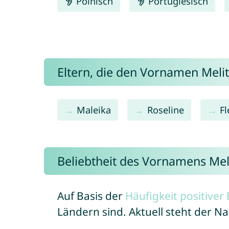
Polnisch
Portugiesisch
Eltern, die den Vornamen Mel
Maleika
Roseline
Fl
Beliebtheit des Vornamens Mel
Auf Basis der
Häufigkeit positive
Ländern sind. Aktuell steht der N