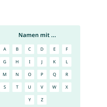
Namen mit ...
A
B
C
D
E
F
G
H
I
J
K
L
M
N
O
P
Q
R
S
T
U
V
W
X
Y
Z