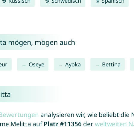
Russisch
Schwedisch
Spanisch
itta mögen, mögen auch
eur
Oseye
Ayoka
Bettina
itta
r Bewertungen
analysieren wir, wie beliebt di
ame Melitta auf
Platz #11356
der
weltweiten N