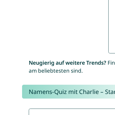
Neugierig auf weitere Trends?
Fin
am beliebtesten sind.
Namens-Quiz mit Charlie – Start