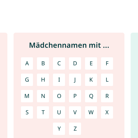
Mädchennamen mit ...
A
B
C
D
E
F
G
H
I
J
K
L
M
N
O
P
Q
R
S
T
U
V
W
X
Y
Z