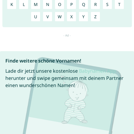
K
L
M
N
O
P
Q
R
S
T
U
V
W
X
Y
Z
Finde weitere schöne Vornamen!
Lade dir jetzt unsere kostenlose
Babynamen App
herunter und swipe gemeinsam mit deinem Partner
einen wunderschönen Namen!