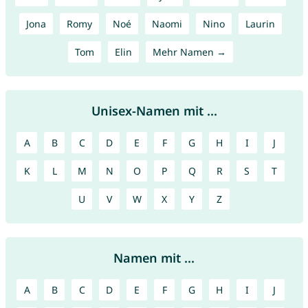
Jona
Romy
Noé
Naomi
Nino
Laurin
Tom
Elin
Mehr Namen →
Unisex-Namen mit ...
A
B
C
D
E
F
G
H
I
J
K
L
M
N
O
P
Q
R
S
T
U
V
W
X
Y
Z
Namen mit ...
A
B
C
D
E
F
G
H
I
J