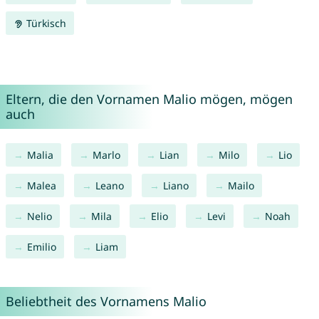
Türkisch
Eltern, die den Vornamen Malio mögen, mögen
auch
Malia
Marlo
Lian
Milo
Lio
Malea
Leano
Liano
Mailo
Nelio
Mila
Elio
Levi
Noah
Emilio
Liam
Beliebtheit des Vornamens Malio