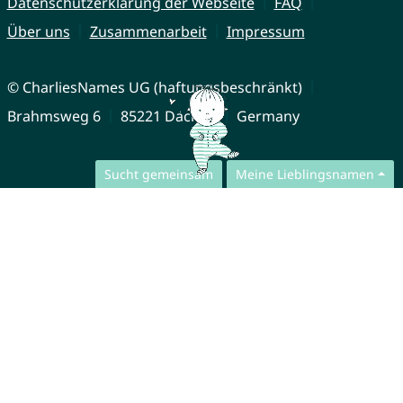
Datenschutzerklärung der Webseite
FAQ
Über uns
Zusammenarbeit
Impressum
© CharliesNames UG (haftungsbeschränkt)
Brahmsweg 6
85221 Dachau
Germany
Sucht gemeinsam
Meine Lieblingsnamen