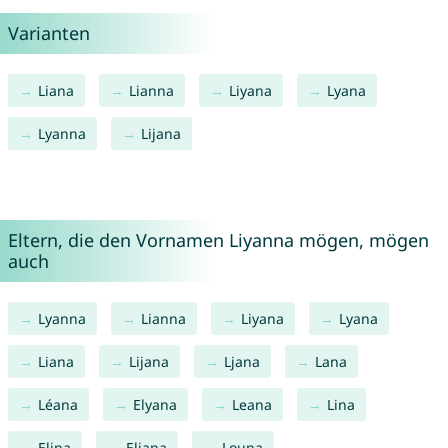
Varianten
Liana
Lianna
Liyana
Lyana
Lyanna
Lijana
Eltern, die den Vornamen Liyanna mögen, mögen
auch
Lyanna
Lianna
Liyana
Lyana
Liana
Lijana
Ljana
Lana
Léana
Elyana
Leana
Lina
Elina
Eliana
Louna