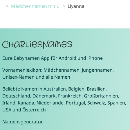
Mädchennamen mit L
Liyanna
Eure
Babynamen App
für
Android
und
iPhone
Vornamenlexikon:
Mädchennamen
,
Jungennamen
,
Unisex-Namen
und
alle Namen
Beliebte Namen in
Australien
,
Belgien
,
Brasilien
,
Deutschland
,
Dänemark
,
Frankreich
,
Großbritannien
,
Irland
,
Kanada
,
Niederlande
,
Portugal
,
Schweiz
,
Spanien
,
USA
und
Österreich
Namensgenerator