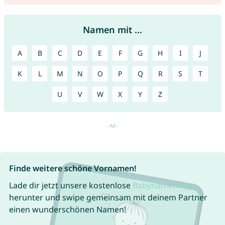
Namen mit ...
A
B
C
D
E
F
G
H
I
J
K
L
M
N
O
P
Q
R
S
T
U
V
W
X
Y
Z
Finde weitere schöne Vornamen!
Lade dir jetzt unsere kostenlose
Babynamen App
herunter und swipe gemeinsam mit deinem Partner
einen wunderschönen Namen!