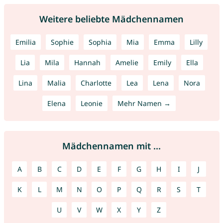
Weitere beliebte Mädchennamen
Emilia
Sophie
Sophia
Mia
Emma
Lilly
Lia
Mila
Hannah
Amelie
Emily
Ella
Lina
Malia
Charlotte
Lea
Lena
Nora
Elena
Leonie
Mehr Namen →
Mädchennamen mit ...
A
B
C
D
E
F
G
H
I
J
K
L
M
N
O
P
Q
R
S
T
U
V
W
X
Y
Z