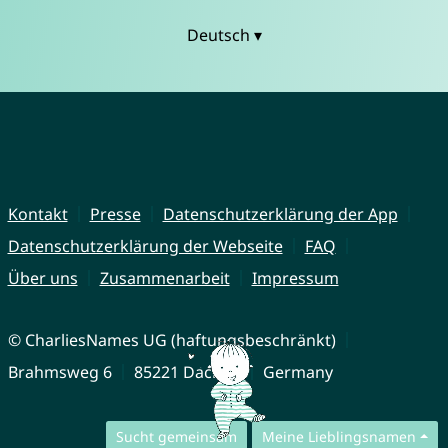
Deutsch ▾
Kontakt
Presse
Datenschutzerklärung der App
Datenschutzerklärung der Webseite
FAQ
Über uns
Zusammenarbeit
Impressum
© CharliesNames UG (haftungsbeschränkt)
Brahmsweg 6
85221 Dachau
Germany
Sucht gemeinsam
Meine Lieblingsnamen