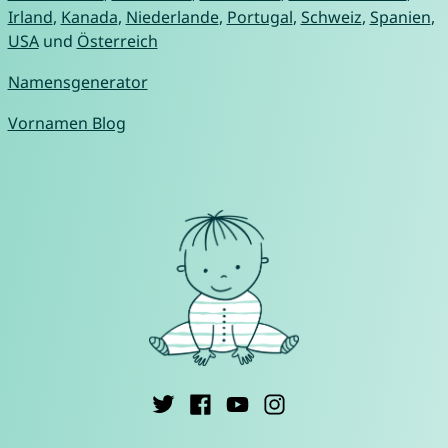
Irland
,
Kanada
,
Niederlande
,
Portugal
,
Schweiz
,
Spanien
,
USA
und
Österreich
Namensgenerator
Vornamen Blog