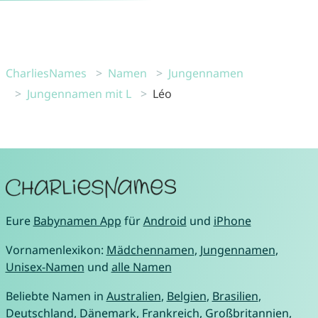
CharliesNames
Namen
Jungennamen
Jungennamen mit L
Léo
Eure
Babynamen App
für
Android
und
iPhone
Vornamenlexikon:
Mädchennamen
,
Jungennamen
,
Unisex-Namen
und
alle Namen
Beliebte Namen in
Australien
,
Belgien
,
Brasilien
,
Deutschland
,
Dänemark
,
Frankreich
,
Großbritannien
,