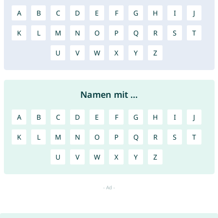
A
B
C
D
E
F
G
H
I
J
K
L
M
N
O
P
Q
R
S
T
U
V
W
X
Y
Z
Namen mit ...
A
B
C
D
E
F
G
H
I
J
K
L
M
N
O
P
Q
R
S
T
U
V
W
X
Y
Z