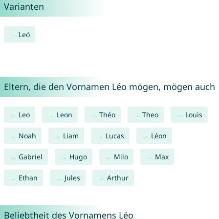
Varianten
Leó
Eltern, die den Vornamen Léo mögen, mögen auch
Leo
Leon
Théo
Theo
Louis
Noah
Liam
Lucas
Léon
Gabriel
Hugo
Milo
Max
Ethan
Jules
Arthur
Beliebtheit des Vornamens Léo