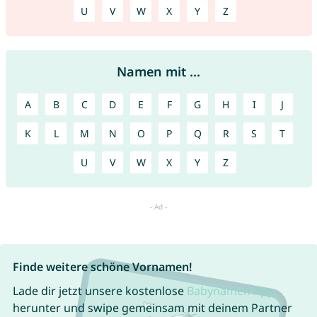
U
V
W
X
Y
Z
Namen mit ...
A
B
C
D
E
F
G
H
I
J
K
L
M
N
O
P
Q
R
S
T
U
V
W
X
Y
Z
Finde weitere schöne Vornamen!
Lade dir jetzt unsere kostenlose
Babynamen App
herunter und swipe gemeinsam mit deinem Partner