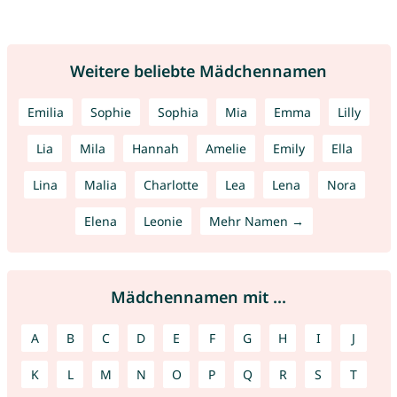
Weitere beliebte Mädchennamen
Emilia
Sophie
Sophia
Mia
Emma
Lilly
Lia
Mila
Hannah
Amelie
Emily
Ella
Lina
Malia
Charlotte
Lea
Lena
Nora
Elena
Leonie
Mehr Namen →
Mädchennamen mit ...
A
B
C
D
E
F
G
H
I
J
K
L
M
N
O
P
Q
R
S
T