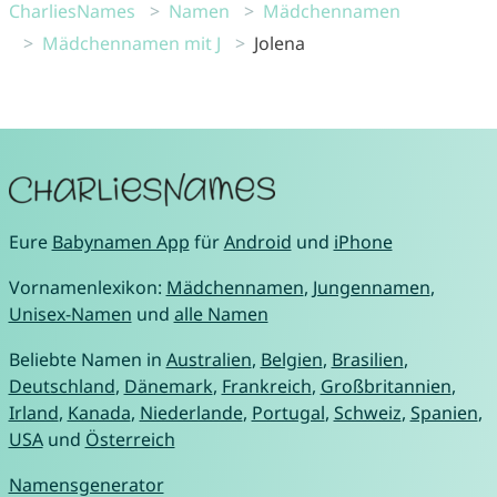
CharliesNames
Namen
Mädchennamen
Mädchennamen mit J
Jolena
Eure
Babynamen App
für
Android
und
iPhone
Vornamenlexikon:
Mädchennamen
,
Jungennamen
,
Unisex-Namen
und
alle Namen
Beliebte Namen in
Australien
,
Belgien
,
Brasilien
,
Deutschland
,
Dänemark
,
Frankreich
,
Großbritannien
,
Irland
,
Kanada
,
Niederlande
,
Portugal
,
Schweiz
,
Spanien
,
USA
und
Österreich
Namensgenerator