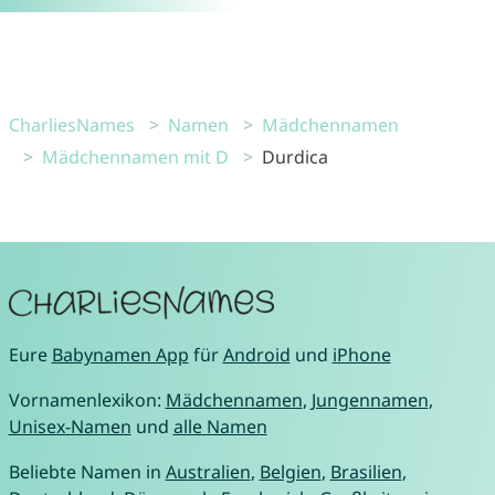
CharliesNames
Namen
Mädchennamen
Mädchennamen mit D
Durdica
Eure
Babynamen App
für
Android
und
iPhone
Vornamenlexikon:
Mädchennamen
,
Jungennamen
,
Unisex-Namen
und
alle Namen
Beliebte Namen in
Australien
,
Belgien
,
Brasilien
,