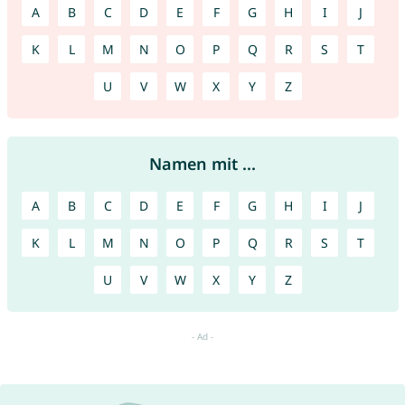
A
B
C
D
E
F
G
H
I
J
K
L
M
N
O
P
Q
R
S
T
U
V
W
X
Y
Z
Namen mit ...
A
B
C
D
E
F
G
H
I
J
K
L
M
N
O
P
Q
R
S
T
U
V
W
X
Y
Z