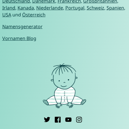
Deutschland
,
Dänemark
,
Frankreich
,
Großbritannien
,
Irland
,
Kanada
,
Niederlande
,
Portugal
,
Schweiz
,
Spanien
,
USA
und
Österreich
Namensgenerator
Vornamen Blog