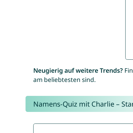
Neugierig auf weitere Trends?
Fin
am beliebtesten sind.
Namens-Quiz mit Charlie – Start