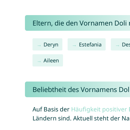
Eltern, die den Vornamen Dol
Deryn
Estefania
De
Aileen
Beliebtheit des Vornamens Dol
Auf Basis der
Häufigkeit positive
Ländern sind. Aktuell steht der N