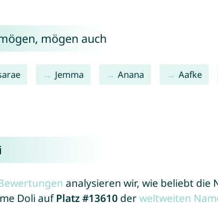
i mögen, mögen auch
sarae
Jemma
Anana
Aafke
i
r Bewertungen
analysieren wir, wie beliebt di
ame Doli auf
Platz #13610
der
weltweiten Name