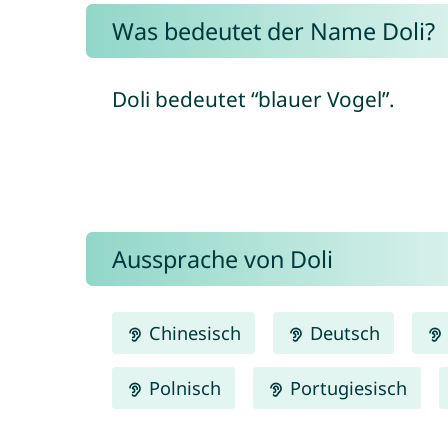
Was bedeutet der Name Doli?
Doli bedeutet “blauer Vogel”.
Aussprache von Doli
Chinesisch
Deutsch
Polnisch
Portugiesisch