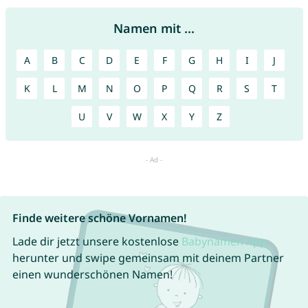
Namen mit ...
A
B
C
D
E
F
G
H
I
J
K
L
M
N
O
P
Q
R
S
T
U
V
W
X
Y
Z
Finde weitere schöne Vornamen!
Lade dir jetzt unsere kostenlose
Babynamen App
herunter und swipe gemeinsam mit deinem Partner
einen wunderschönen Namen!