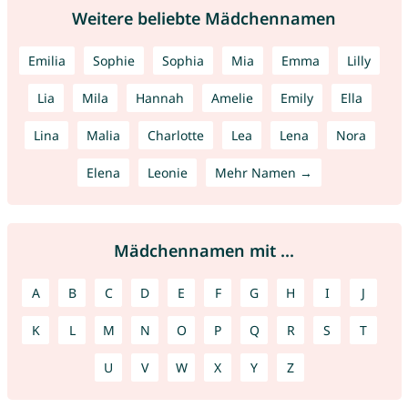
Weitere beliebte Mädchennamen
Emilia
Sophie
Sophia
Mia
Emma
Lilly
Lia
Mila
Hannah
Amelie
Emily
Ella
Lina
Malia
Charlotte
Lea
Lena
Nora
Elena
Leonie
Mehr Namen →
Mädchennamen mit ...
A
B
C
D
E
F
G
H
I
J
K
L
M
N
O
P
Q
R
S
T
U
V
W
X
Y
Z