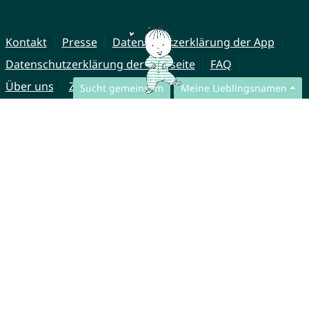
Kontakt
Presse
Datenschutzerklärung der App
Datenschutzerklärung der Webseite
FAQ
Über uns
Zusammenarbeit
Impressum
Sucht gemeinsam
Meine Lieblingsnamen
© CharliesNames UG (haftungsbeschränkt)
Brahmsweg 6
85221 Dachau
Germany