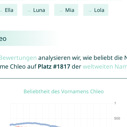
Ella
Luna
Mia
Lola
eo
r Bewertungen
analysieren wir, wie beliebt di
Name Chleo auf
Platz #1817
der
weltweiten Nam