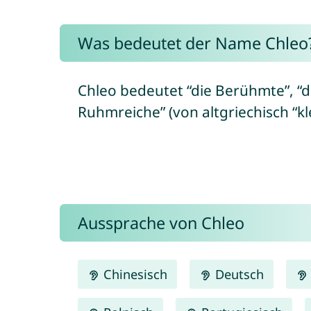
Was bedeutet der Name Chleo
Chleo bedeutet “die Berühmte”, “d
Ruhmreiche” (von altgriechisch “k
Aussprache von Chleo
Chinesisch
Deutsch