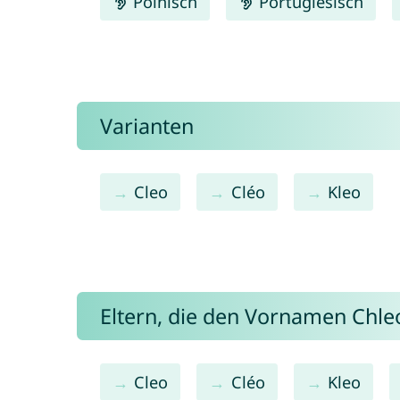
Polnisch
Portugiesisch
Varianten
Cleo
Cléo
Kleo
Eltern, die den Vornamen Chl
Cleo
Cléo
Kleo