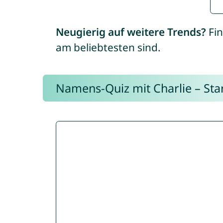
Neugierig auf weitere Trends?
Fin
am beliebtesten sind.
Namens-Quiz mit Charlie – Start