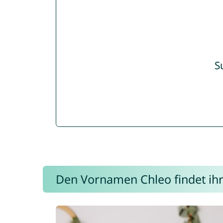
S
Den Vornamen Chleo findet ihr 