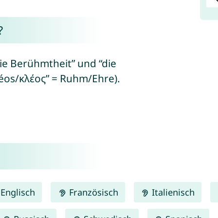
?
ie Berühmtheit” und “die
léos/κλέος” = Ruhm/Ehre).
Englisch
Französisch
Italienisch