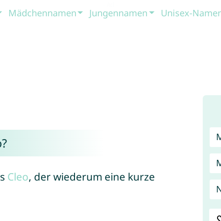
Mädchennamen
Jungennamen
Unisex-Name
o?
ns
Cleo
, der wiederum eine kurze