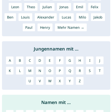
Leon
Theo
Julian
Jonas
Emil
Felix
Ben
Louis
Alexander
Lucas
Milo
Jakob
Paul
Henry
Mehr Namen →
Jungennamen mit ...
A
B
C
D
E
F
G
H
I
J
K
L
M
N
O
P
Q
R
S
T
U
V
W
X
Y
Z
Namen mit ...