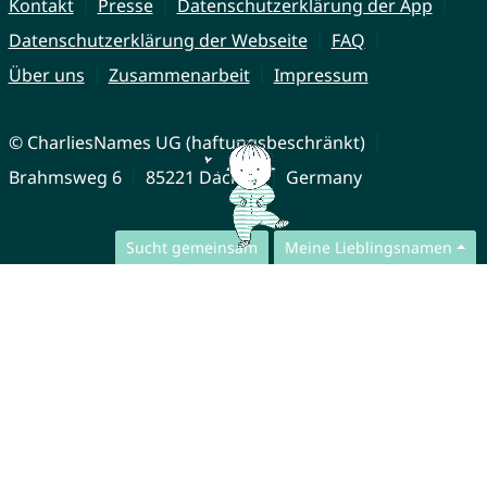
Kontakt
Presse
Datenschutzerklärung der App
Datenschutzerklärung der Webseite
FAQ
Über uns
Zusammenarbeit
Impressum
© CharliesNames UG (haftungsbeschränkt)
Brahmsweg 6
85221 Dachau
Germany
Sucht gemeinsam
Meine Lieblingsnamen