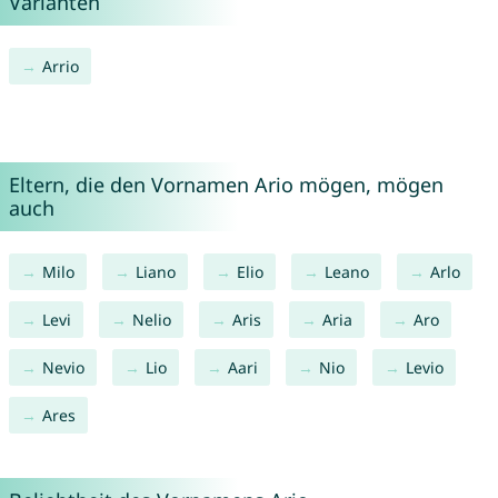
Varianten
Arrio
Eltern, die den Vornamen Ario mögen, mögen
auch
Milo
Liano
Elio
Leano
Arlo
Levi
Nelio
Aris
Aria
Aro
Nevio
Lio
Aari
Nio
Levio
Ares