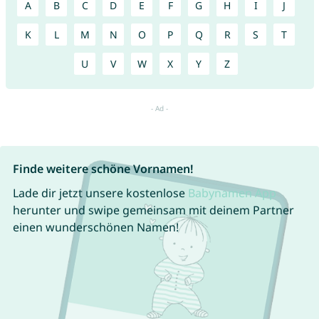
A
B
C
D
E
F
G
H
I
J
K
L
M
N
O
P
Q
R
S
T
U
V
W
X
Y
Z
Finde weitere schöne Vornamen!
Lade dir jetzt unsere kostenlose
Babynamen App
herunter und swipe gemeinsam mit deinem Partner
einen wunderschönen Namen!