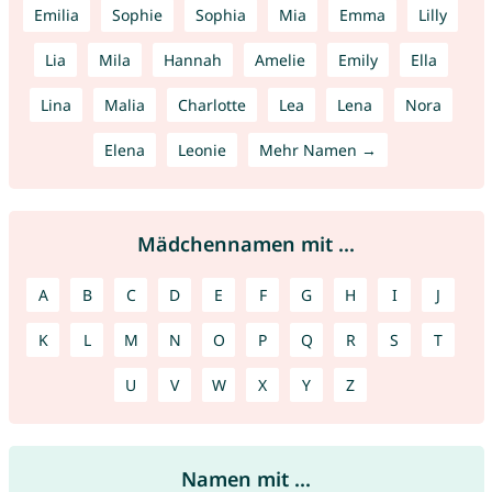
Emilia
Sophie
Sophia
Mia
Emma
Lilly
Lia
Mila
Hannah
Amelie
Emily
Ella
Lina
Malia
Charlotte
Lea
Lena
Nora
Elena
Leonie
Mehr Namen →
Mädchennamen mit ...
A
B
C
D
E
F
G
H
I
J
K
L
M
N
O
P
Q
R
S
T
U
V
W
X
Y
Z
Namen mit ...