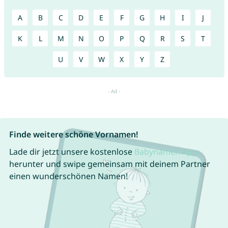
A
B
C
D
E
F
G
H
I
J
K
L
M
N
O
P
Q
R
S
T
U
V
W
X
Y
Z
Finde weitere schöne Vornamen!
Lade dir jetzt unsere kostenlose
Babynamen App
herunter und swipe gemeinsam mit deinem Partner
einen wunderschönen Namen!