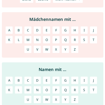
Mädchennamen mit ...
A
B
C
D
E
F
G
H
I
J
K
L
M
N
O
P
Q
R
S
T
U
V
W
X
Y
Z
Namen mit ...
A
B
C
D
E
F
G
H
I
J
K
L
M
N
O
P
Q
R
S
T
U
V
W
X
Y
Z