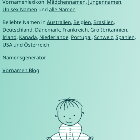
Vornamenlexikon:
Mädchennamen
,
Jungennamen
,
Unisex-Namen
und
alle Namen
Beliebte Namen in
Australien
,
Belgien
,
Brasilien
,
Deutschland
,
Dänemark
,
Frankreich
,
Großbritannien
,
Irland
,
Kanada
,
Niederlande
,
Portugal
,
Schweiz
,
Spanien
,
USA
und
Österreich
Namensgenerator
Vornamen Blog