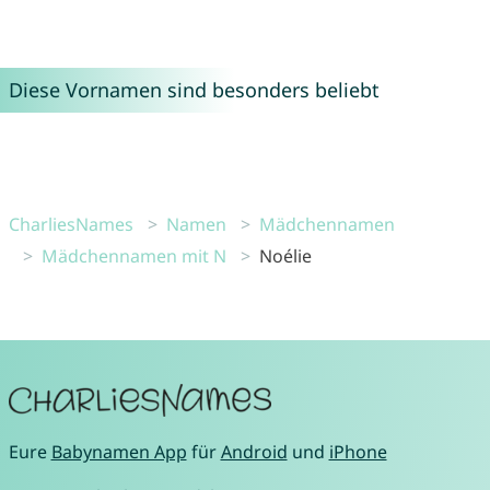
Diese Vornamen sind besonders beliebt
CharliesNames
Namen
Mädchennamen
Mädchennamen mit N
Noélie
Eure
Babynamen App
für
Android
und
iPhone