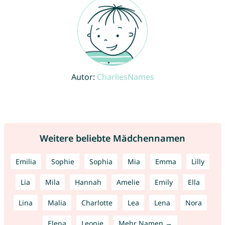
Autor:
CharliesNames
Weitere beliebte Mädchennamen
Emilia
Sophie
Sophia
Mia
Emma
Lilly
Lia
Mila
Hannah
Amelie
Emily
Ella
Lina
Malia
Charlotte
Lea
Lena
Nora
Elena
Leonie
Mehr Namen →