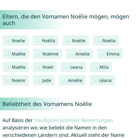
Eltern, die den Vornamen Noélie mögen, mögen
auch
Noelie
Noélia
Noëlie
Noelia
Maélie
Noémie
Amelie
Emma
Maëlle
Noeli
Leana
Mila
Noemi
Jade
Amélie
Léana
Beliebtheit des Vornamens Noélie
Auf Basis der
Häufigkeit positiver Bewertungen
analysieren wir, wie beliebt die Namen in den
verschiedenen Ländern sind. Aktuell steht der Name