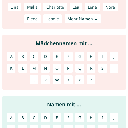
Lina
Malia
Charlotte
Lea
Lena
Nora
Elena
Leonie
Mehr Namen →
Mädchennamen mit ...
A
B
C
D
E
F
G
H
I
J
K
L
M
N
O
P
Q
R
S
T
U
V
W
X
Y
Z
Namen mit ...
A
B
C
D
E
F
G
H
I
J