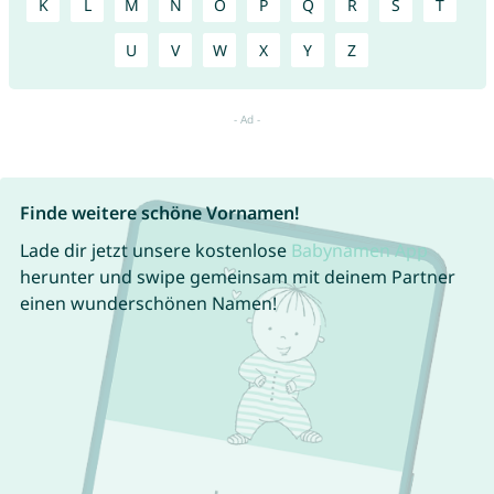
K
L
M
N
O
P
Q
R
S
T
U
V
W
X
Y
Z
Finde weitere schöne Vornamen!
Lade dir jetzt unsere kostenlose
Babynamen App
herunter und swipe gemeinsam mit deinem Partner
einen wunderschönen Namen!