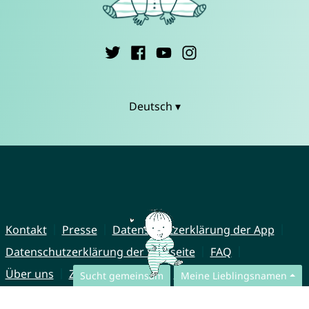
Deutsch ▾
Kontakt
Presse
Datenschutzerklärung der App
Datenschutzerklärung der Webseite
FAQ
Über uns
Zusammenarbeit
Impressum
Sucht gemeinsam
Meine Lieblingsnamen