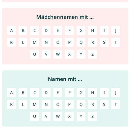
Mädchennamen mit ...
A
B
C
D
E
F
G
H
I
J
K
L
M
N
O
P
Q
R
S
T
U
V
W
X
Y
Z
Namen mit ...
A
B
C
D
E
F
G
H
I
J
K
L
M
N
O
P
Q
R
S
T
U
V
W
X
Y
Z