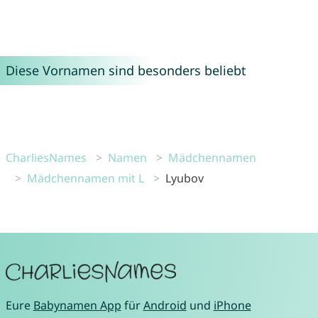
Diese Vornamen sind besonders beliebt
CharliesNames
Namen
Mädchennamen
Mädchennamen mit L
Lyubov
Eure
Babynamen App
für
Android
und
iPhone