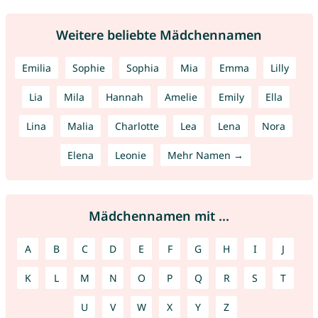
Weitere beliebte Mädchennamen
Emilia
Sophie
Sophia
Mia
Emma
Lilly
Lia
Mila
Hannah
Amelie
Emily
Ella
Lina
Malia
Charlotte
Lea
Lena
Nora
Elena
Leonie
Mehr Namen →
Mädchennamen mit ...
A
B
C
D
E
F
G
H
I
J
K
L
M
N
O
P
Q
R
S
T
U
V
W
X
Y
Z