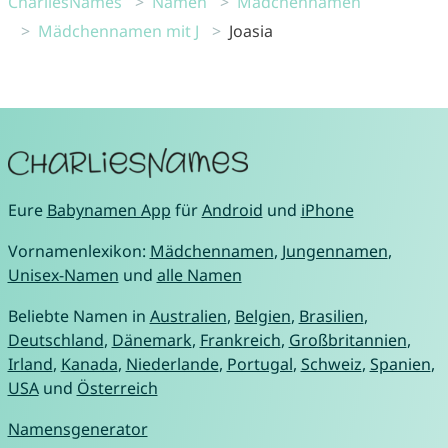
CharliesNames
Namen
Mädchennamen
Mädchennamen mit J
Joasia
Eure
Babynamen App
für
Android
und
iPhone
Vornamenlexikon:
Mädchennamen
,
Jungennamen
,
Unisex-Namen
und
alle Namen
Beliebte Namen in
Australien
,
Belgien
,
Brasilien
,
Deutschland
,
Dänemark
,
Frankreich
,
Großbritannien
,
Irland
,
Kanada
,
Niederlande
,
Portugal
,
Schweiz
,
Spanien
,
USA
und
Österreich
Namensgenerator