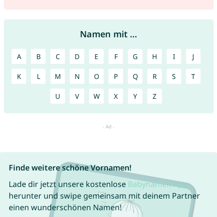
Namen mit ...
A
B
C
D
E
F
G
H
I
J
K
L
M
N
O
P
Q
R
S
T
U
V
W
X
Y
Z
Finde weitere schöne Vornamen!
Lade dir jetzt unsere kostenlose
Babynamen App
herunter und swipe gemeinsam mit deinem Partner
einen wunderschönen Namen!