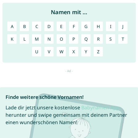
Namen mit ...
A
B
C
D
E
F
G
H
I
J
K
L
M
N
O
P
Q
R
S
T
U
V
W
X
Y
Z
Finde weitere schöne Vornamen!
Lade dir jetzt unsere kostenlose
Babynamen App
herunter und swipe gemeinsam mit deinem Partner
einen wunderschönen Namen!