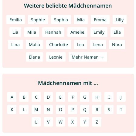
Weitere beliebte Mädchennamen
Emilia
Sophie
Sophia
Mia
Emma
Lilly
Lia
Mila
Hannah
Amelie
Emily
Ella
Lina
Malia
Charlotte
Lea
Lena
Nora
Elena
Leonie
Mehr Namen →
Mädchennamen mit ...
A
B
C
D
E
F
G
H
I
J
K
L
M
N
O
P
Q
R
S
T
U
V
W
X
Y
Z