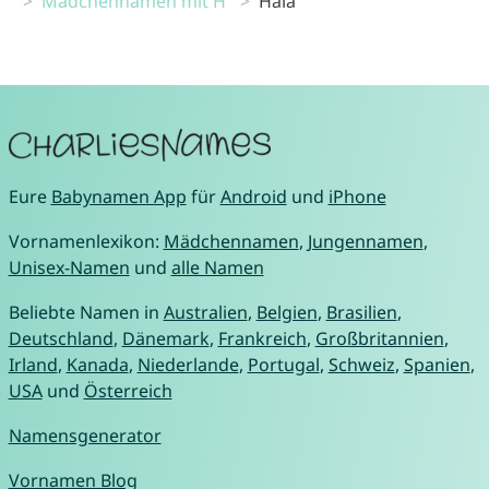
Mädchennamen mit H
Hala
Eure
Babynamen App
für
Android
und
iPhone
Vornamenlexikon:
Mädchennamen
,
Jungennamen
,
Unisex-Namen
und
alle Namen
Beliebte Namen in
Australien
,
Belgien
,
Brasilien
,
Deutschland
,
Dänemark
,
Frankreich
,
Großbritannien
,
Irland
,
Kanada
,
Niederlande
,
Portugal
,
Schweiz
,
Spanien
,
USA
und
Österreich
Namensgenerator
Vornamen Blog