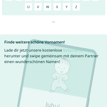
U
V
W
X
Y
Z
Finde weitere schöne Vornamen!
Lade dir jetzt unsere kostenlose
Babynamen App
herunter und swipe gemeinsam mit deinem Partner
einen wunderschönen Namen!