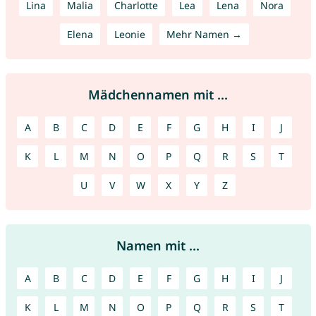
Lina
Malia
Charlotte
Lea
Lena
Nora
Elena
Leonie
Mehr Namen →
Mädchennamen mit ...
A
B
C
D
E
F
G
H
I
J
K
L
M
N
O
P
Q
R
S
T
U
V
W
X
Y
Z
Namen mit ...
A
B
C
D
E
F
G
H
I
J
K
L
M
N
O
P
Q
R
S
T