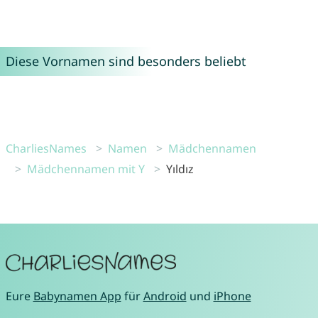
Diese Vornamen sind besonders beliebt
CharliesNames
Namen
Mädchennamen
Mädchennamen mit Y
Yıldız
Eure
Babynamen App
für
Android
und
iPhone