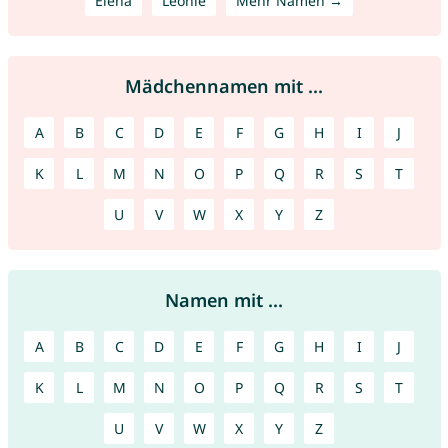
Elena
Leonie
Mehr Namen →
Mädchennamen mit ...
A
B
C
D
E
F
G
H
I
J
K
L
M
N
O
P
Q
R
S
T
U
V
W
X
Y
Z
Namen mit ...
A
B
C
D
E
F
G
H
I
J
K
L
M
N
O
P
Q
R
S
T
U
V
W
X
Y
Z