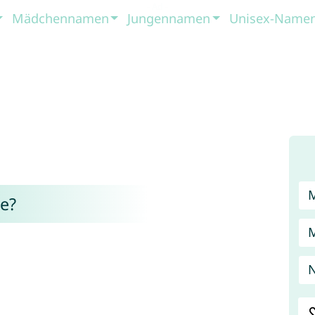
Mädchennamen
Jungennamen
Unisex-Name
e?