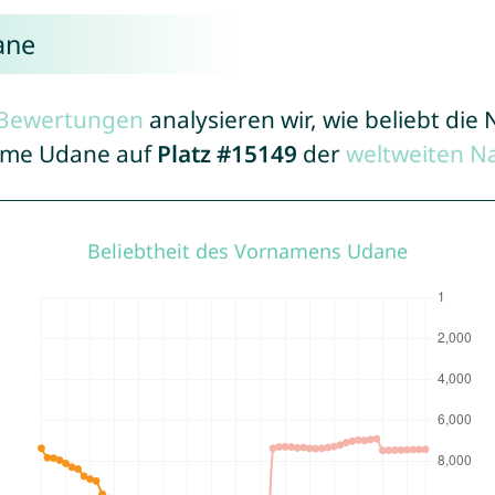
ane
r Bewertungen
analysieren wir, wie beliebt di
Name Udane auf
Platz #15149
der
weltweiten N