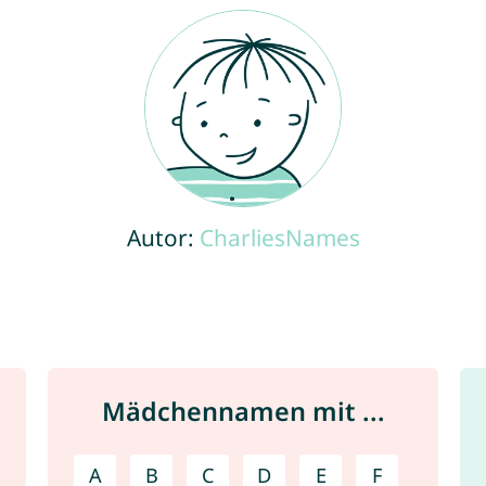
Autor:
CharliesNames
Mädchennamen mit ...
A
B
C
D
E
F