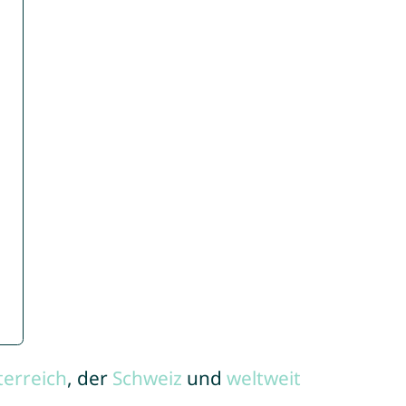
terreich
, der
Schweiz
und
weltweit