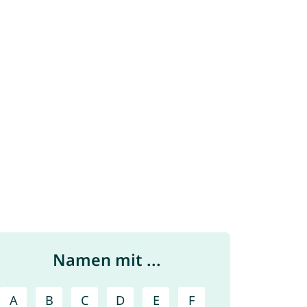
Namen mit ...
A
B
C
D
E
F