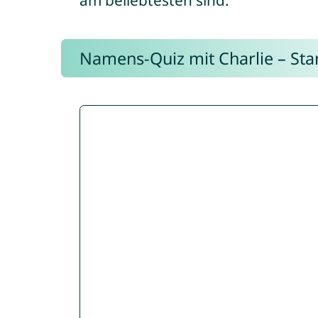
am beliebtesten sind.
Namens-Quiz mit Charlie – Start