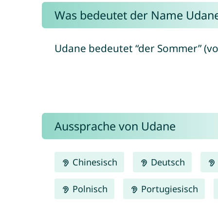
Was bedeutet der Name Udan
Udane bedeutet “der Sommer” (von
Aussprache von Udane
Chinesisch
Deutsch
Polnisch
Portugiesisch