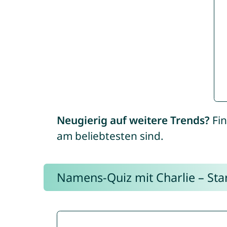
Neugierig auf weitere Trends?
Fin
am beliebtesten sind.
Namens-Quiz mit Charlie – Start