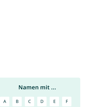
Namen mit ...
A
B
C
D
E
F