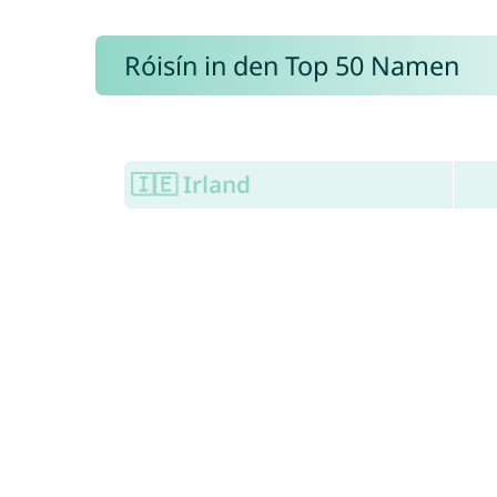
Róisín in den Top 50 Namen
🇮🇪 Irland