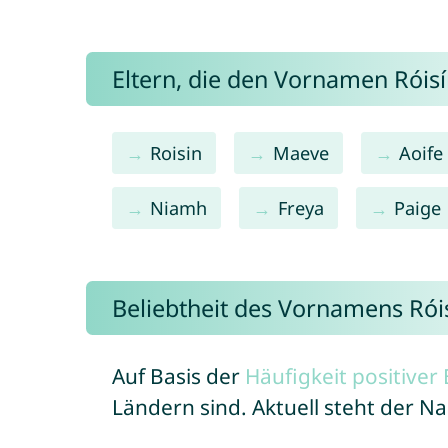
Eltern, die den Vornamen Rói
Roisin
Maeve
Aoife
Niamh
Freya
Paige
Beliebtheit des Vornamens Rói
Auf Basis der
Häufigkeit positive
Ländern sind. Aktuell steht der N