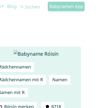
n
Blog
Babynamen App
Mädchennamen
Mädchennamen mit R
Namen
amen mit R
Róisín merken
8718