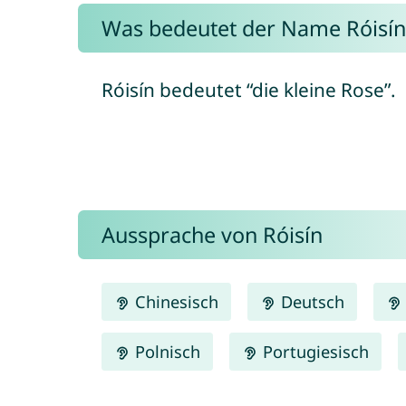
Was bedeutet der Name Róisín
Róisín bedeutet “die kleine Rose”.
Aussprache von Róisín
Chinesisch
Deutsch
Polnisch
Portugiesisch