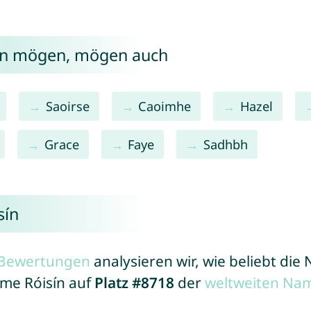
sín mögen, mögen auch
Saoirse
Caoimhe
Hazel
Grace
Faye
Sadhbh
sín
r Bewertungen
analysieren wir, wie beliebt di
ame Róisín auf
Platz #8718
der
weltweiten Nam