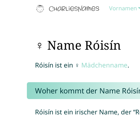
Vornamen
♀ Name Róisín
Róisín ist ein ♀
Mädchenname
.
Woher kommt der Name Róisí
Róisín ist ein irischer Name, der