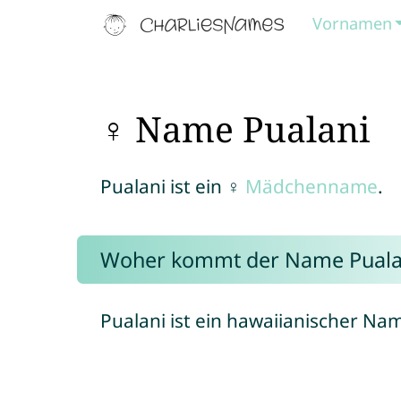
Vornamen
♀ Name Pualani
Pualani ist ein ♀
Mädchenname
.
Woher kommt der Name Puala
Pualani ist ein hawaiianischer Na