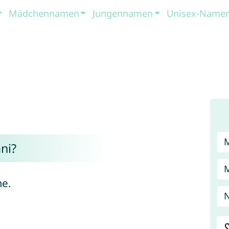
Mädchennamen
Jungennamen
Unisex-Name
ni?
me.
N