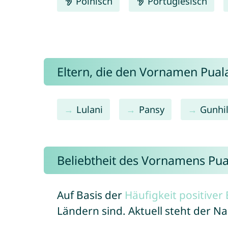
Polnisch
Portugiesisch
Eltern, die den Vornamen Pua
Lulani
Pansy
Gunhi
Beliebtheit des Vornamens Pua
Auf Basis der
Häufigkeit positive
Ländern sind. Aktuell steht der N