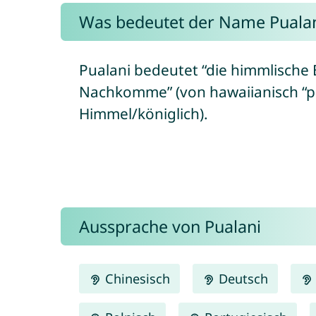
Was bedeutet der Name Pualan
Pualani bedeutet “die himmlische 
Nachkomme” (von hawaiianisch “p
Himmel/königlich).
Aussprache von Pualani
Chinesisch
Deutsch