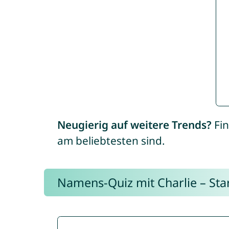
Neugierig auf weitere Trends?
Fin
am beliebtesten sind.
Namens-Quiz mit Charlie – Start