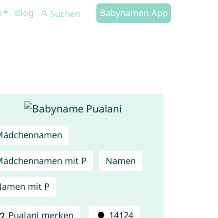
n
Blog
Babynamen App
Mädchennamen
Mädchennamen mit P
Namen
amen mit P
Pualani merken
14124