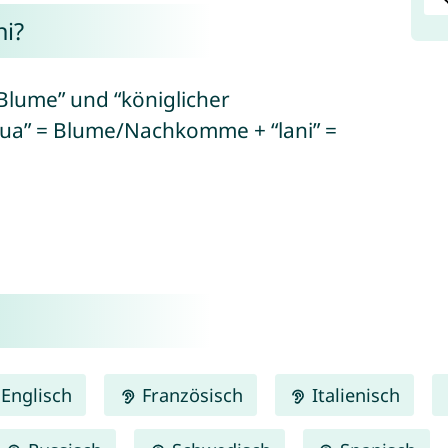
i?
Blume” und “königlicher
ua” = Blume/Nachkomme + “lani” =
Englisch
Französisch
Italienisch