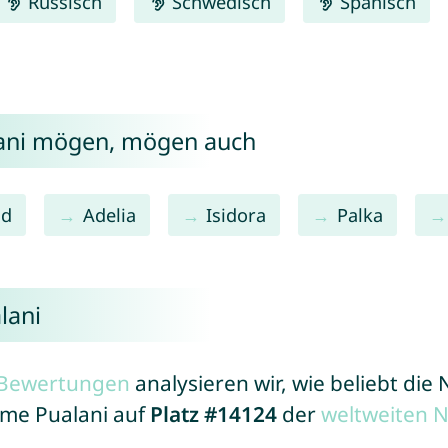
Russisch
Schwedisch
Spanisch
lani mögen, mögen auch
ld
Adelia
Isidora
Palka
lani
r Bewertungen
analysieren wir, wie beliebt di
ame Pualani auf
Platz #14124
der
weltweiten 