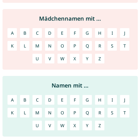
Mädchennamen mit ...
A
B
C
D
E
F
G
H
I
J
K
L
M
N
O
P
Q
R
S
T
U
V
W
X
Y
Z
Namen mit ...
A
B
C
D
E
F
G
H
I
J
K
L
M
N
O
P
Q
R
S
T
U
V
W
X
Y
Z