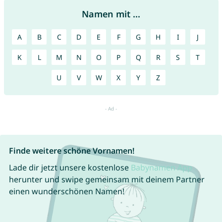
Namen mit ...
A
B
C
D
E
F
G
H
I
J
K
L
M
N
O
P
Q
R
S
T
U
V
W
X
Y
Z
Finde weitere schöne Vornamen!
Lade dir jetzt unsere kostenlose
Babynamen App
herunter und swipe gemeinsam mit deinem Partner
einen wunderschönen Namen!