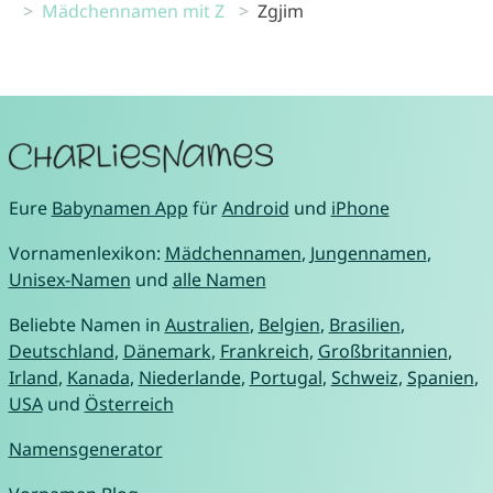
Mädchennamen mit Z
Zgjim
Eure
Babynamen App
für
Android
und
iPhone
Vornamenlexikon:
Mädchennamen
,
Jungennamen
,
Unisex-Namen
und
alle Namen
Beliebte Namen in
Australien
,
Belgien
,
Brasilien
,
Deutschland
,
Dänemark
,
Frankreich
,
Großbritannien
,
Irland
,
Kanada
,
Niederlande
,
Portugal
,
Schweiz
,
Spanien
,
USA
und
Österreich
Namensgenerator