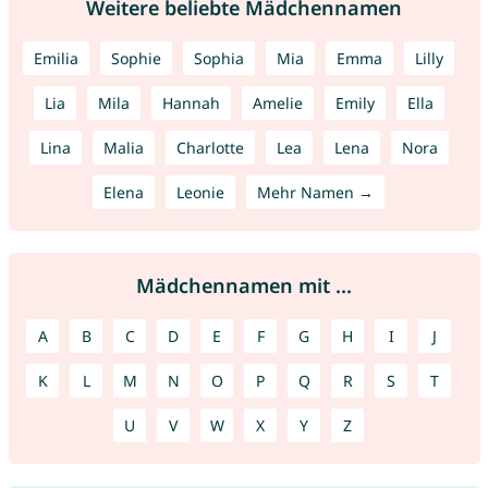
Weitere beliebte Mädchennamen
Emilia
Sophie
Sophia
Mia
Emma
Lilly
Lia
Mila
Hannah
Amelie
Emily
Ella
Lina
Malia
Charlotte
Lea
Lena
Nora
Elena
Leonie
Mehr Namen →
Mädchennamen mit ...
A
B
C
D
E
F
G
H
I
J
K
L
M
N
O
P
Q
R
S
T
U
V
W
X
Y
Z