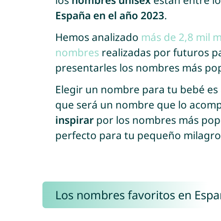
los
nombres unisex
están entre l
España en el año 2023
.
Hemos analizado
más de 2,8 mil m
nombres
realizadas por futuros 
presentarles los nombres más pop
Elegir un nombre para tu bebé es 
que será un nombre que lo acompa
inspirar
por los nombres más popu
perfecto para tu pequeño milagro
Los nombres favoritos en Esp