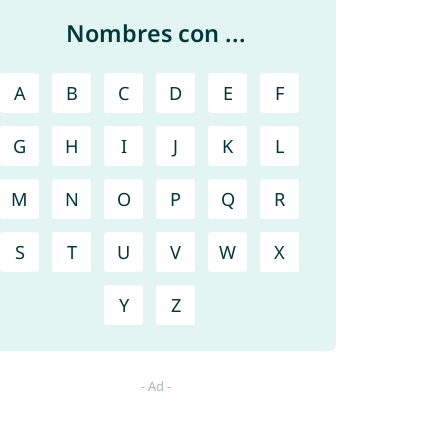
Nombres con ...
A
B
C
D
E
F
G
H
I
J
K
L
M
N
O
P
Q
R
S
T
U
V
W
X
Y
Z