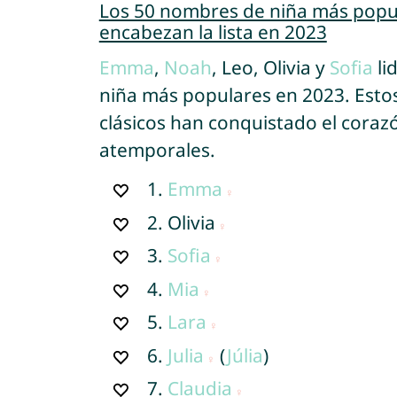
Los 50 nombres de niña más popu
encabezan la lista en 2023
Emma
,
Noah
, Leo, Olivia y
Sofia
li
niña más populares en 2023. Est
clásicos han conquistado el cora
atemporales.
1.
Emma
2.
Olivia
3.
Sofia
4.
Mia
5.
Lara
6.
Julia
(
Júlia
)
7.
Claudia