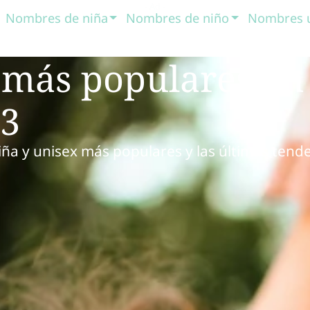
Nombres de niña
Nombres de niño
Nombres 
 más populares en
23
ña y unisex más populares y las últimas tend