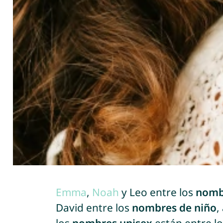
Emma
,
Noah
y Leo entre los
nomb
David entre los
nombres de niño
,