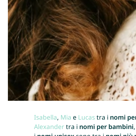
Isabella
,
Mia
e
Lucas
tra i
nomi pe
Alexander
tra i
nomi per bambini