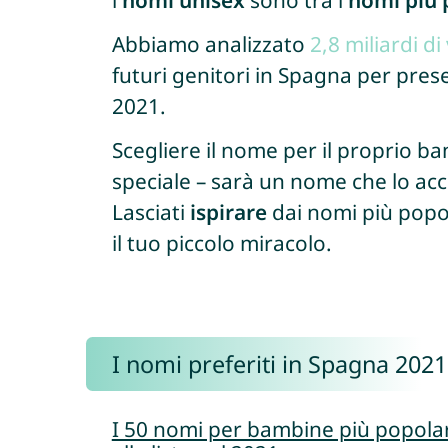
i
nomi unisex
sono tra i
nomi più 
Abbiamo analizzato
2,8 miliardi di
futuri genitori in Spagna per prese
2021.
Scegliere il nome per il proprio 
speciale – sarà un nome che lo acc
Lasciati
ispirare
dai nomi più popol
il tuo piccolo miracolo.
I nomi preferiti in Spagna 2021
I 50 nomi per bambine più popolar