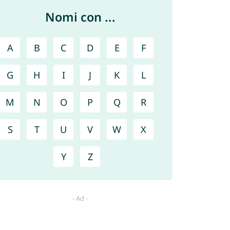
Nomi con ...
A
B
C
D
E
F
G
H
I
J
K
L
M
N
O
P
Q
R
S
T
U
V
W
X
Y
Z