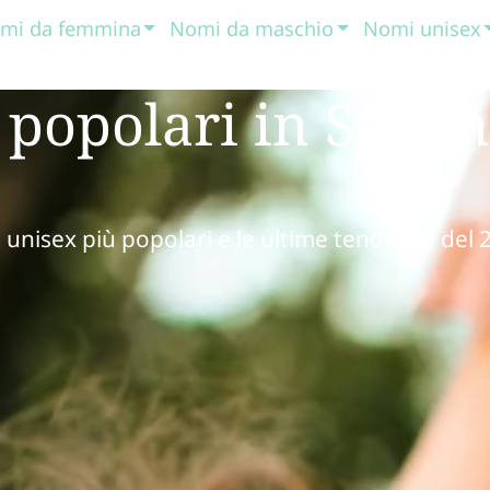
mi da femmina
Nomi da maschio
Nomi unisex
 popolari in Spag
e unisex più popolari e le ultime tendenze del 