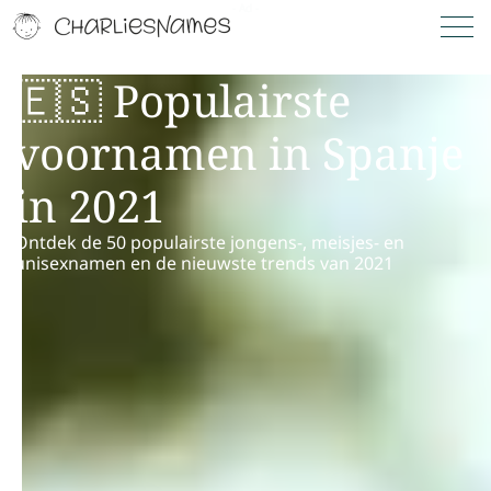
🇪🇸 Populairste
voornamen in Spanje
in 2021
Ontdek de 50 populairste jongens-, meisjes- en
unisexnamen en de nieuwste trends van 2021