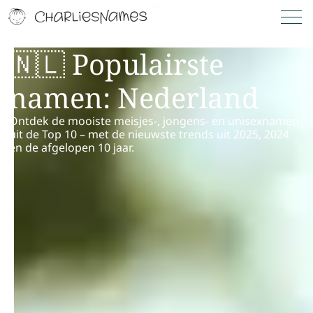
🇳🇱 Populairste
namen: Nederland
Ontdek de mooiste meisjes-, jongens- en unisexnamen
uit de Top 10 – met de nieuwste trends uit 2025, 2024
en de afgelopen 10 jaar.