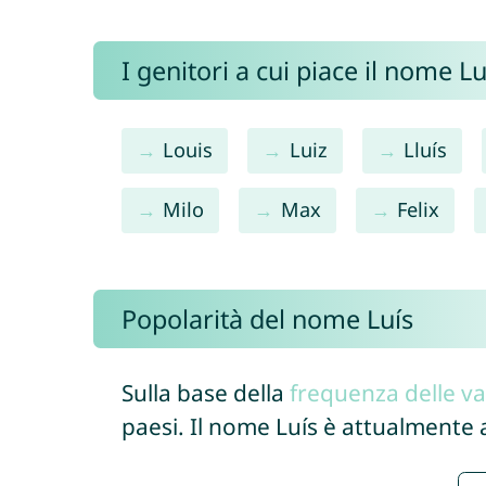
I genitori a cui piace il nome 
Louis
Luiz
Lluís
Milo
Max
Felix
Popolarità del nome Luís
Sulla base della
frequenza delle va
paesi. Il nome Luís è attualmente 