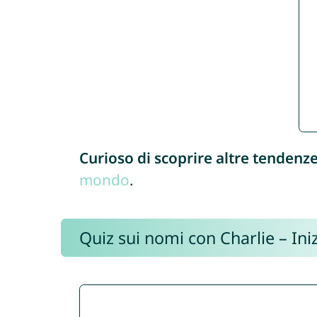
Curioso di scoprire altre tendenz
mondo
.
Quiz sui nomi con Charlie – Iniz