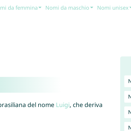
mi da femmina
Nomi da maschio
Nomi unisex
N
brasiliana del nome
Luigi
, che deriva
N
N