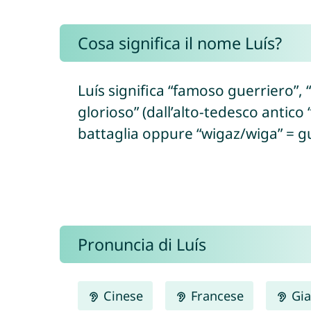
Cosa significa il nome Luís?
Luís significa “famoso guerriero”
glorioso” (dall’alto-tedesco antico
battaglia oppure “wigaz/wiga” = gu
Pronuncia di Luís
Cinese
Francese
Gia