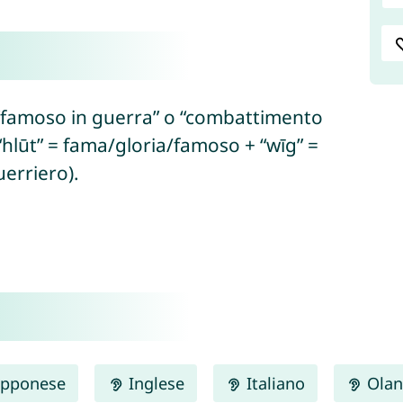
, “famoso in guerra” o “combattimento
 “hlūt” = fama/gloria/famoso + “wīg” =
erriero).
pponese
Inglese
Italiano
Olan