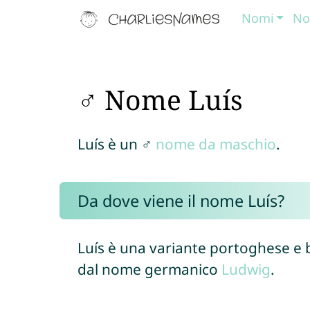
Nomi
No
♂ Nome Luís
Luís è un ♂
nome da maschio
.
Da dove viene il nome Luís?
Luís è una variante portoghese e 
dal nome germanico
Ludwig
.