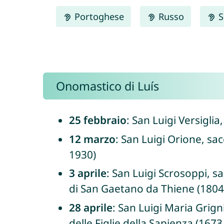
Portoghese
Russo
S
Onomastico di Luís
25 febbraio
: San Luigi Versigli
12 marzo
: San Luigi Orione, sa
1930)
3 aprile
: San Luigi Scrosoppi, 
di San Gaetano da Thiene (1804
28 aprile
: San Luigi Maria Grig
delle Figlie della Sapienza (1673