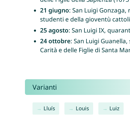
21 giugno
: San Luigi Gonzaga, r
studenti e della gioventù cattol
25 agosto
: San Luigi IX, quaran
24 ottobre
: San Luigi Guanella,
Carità e delle Figlie di Santa Ma
Varianti
Lluís
Louis
Luiz