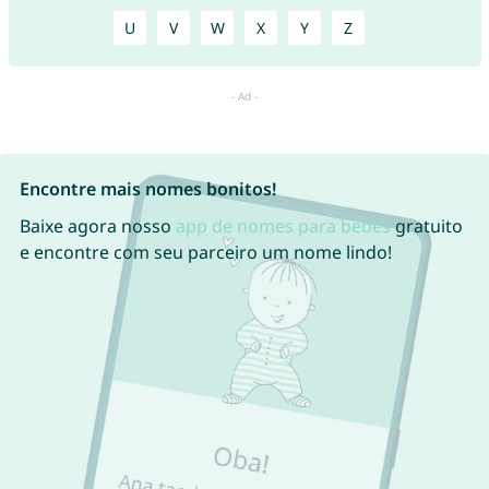
U
V
W
X
Y
Z
Encontre mais nomes bonitos!
Baixe agora nosso
app de nomes para bebês
gratuito
e encontre com seu parceiro um nome lindo!