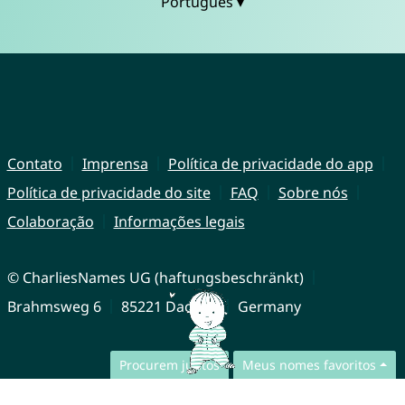
Português ▾
Contato
Imprensa
Política de privacidade do app
Política de privacidade do site
FAQ
Sobre nós
Colaboração
Informações legais
© CharliesNames UG (haftungsbeschränkt)
Brahmsweg 6
85221 Dachau
Germany
Procurem juntos
Meus nomes favoritos