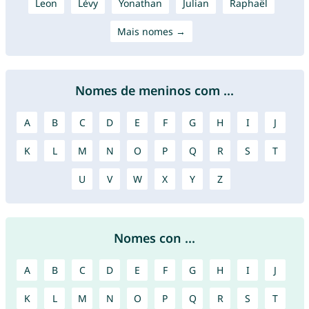
Leon
Lévy
Yonathan
Julian
Raphaël
Mais nomes →
Nomes de meninos com ...
A
B
C
D
E
F
G
H
I
J
K
L
M
N
O
P
Q
R
S
T
U
V
W
X
Y
Z
Nomes con ...
A
B
C
D
E
F
G
H
I
J
K
L
M
N
O
P
Q
R
S
T