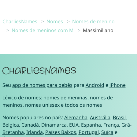
CharliesNames
Nomes
Nomes de menino
Nomes de meninos com M
Massimiliano
Seu
app de nomes para bebês
para
Android
e
iPhone
Léxico de nomes:
nomes de meninas
,
nomes de
meninos
,
nomes unissex
e
todos os nomes
Nomes populares no país:
Alemanha
,
Austrália
,
Brasil
,
Bélgica
,
Canadá
,
Dinamarca
,
EUA
,
Espanha
,
França
,
Grã-
Bretanha
,
Irlanda
,
Países Baixos
,
Portugal
,
Suíça
e