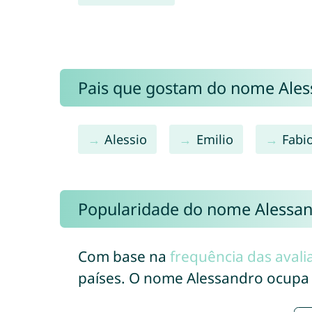
Pais que gostam do nome Ale
Alessio
Emilio
Fabi
Popularidade do nome Alessa
Com base na
frequência das avali
países. O nome Alessandro ocupa