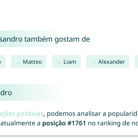
ssandro também gostam de
o
Matteo
Liam
Alexander
ndro
ações positivas
, podemos analisar a populari
 atualmente a
posição #1761
no ranking de n