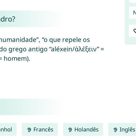
ndro?
 humanidade”, “o que repele os
do grego antigo “aléxein/ἀλέξειν” =
 = homem).
nhol
Francês
Holandês
Inglês