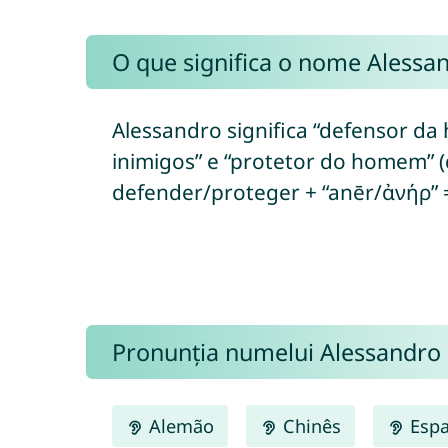
O que significa o nome Alessa
Alessandro significa “defensor da
inimigos” e “protetor do homem” (
defender/proteger + “anēr/ἀνήρ”
Pronunția numelui Alessandro
Alemão
Chinês
Espa