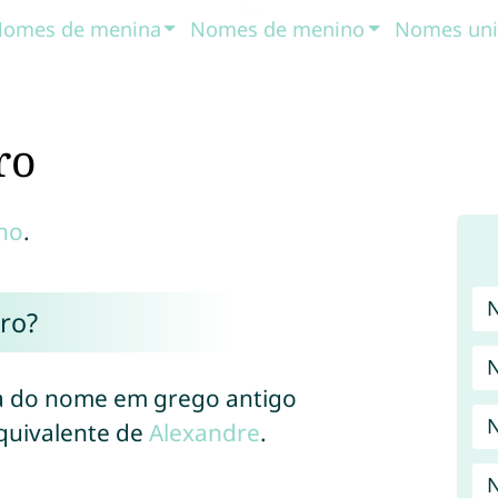
omes de menina
Nomes de menino
Nomes uni
ro
no
.
ro?
na do nome em grego antigo
N
quivalente de
Alexandre
.
N