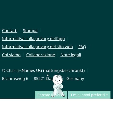
Contatti
Stampa
Informativa sulla privacy dell'app
Informativa sulla privacy del sito web
FAQ
Chi siamo
Collaborazione
Note legali
© CharliesNames UG (haftungsbeschränkt)
Brahmsweg 6
85221 Dachau
Germany
Cercate insieme
I miei nomi preferiti