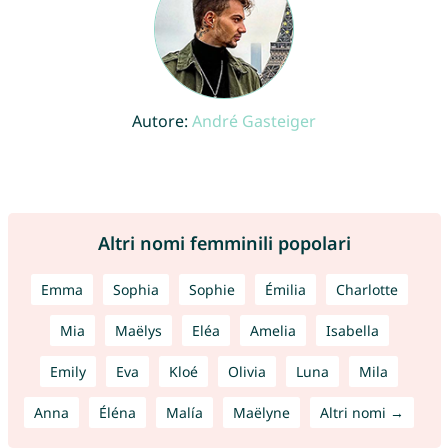
Autore:
André Gasteiger
Altri nomi femminili popolari
Emma
Sophia
Sophie
Émilia
Charlotte
Mia
Maëlys
Eléa
Amelia
Isabella
Emily
Eva
Kloé
Olivia
Luna
Mila
Anna
Éléna
Malía
Maëlyne
Altri nomi →