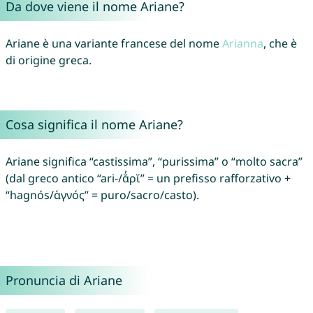
Da dove viene il nome Ariane?
Ariane è una variante francese del nome
Arianna
, che è
di origine greca.
Cosa significa il nome Ariane?
Ariane significa “castissima”, “purissima” o “molto sacra”
(dal greco antico “ari-/ᾰ̓ρῐ” = un prefisso rafforzativo +
“hagnós/ἁγνός” = puro/sacro/casto).
Pronuncia di Ariane