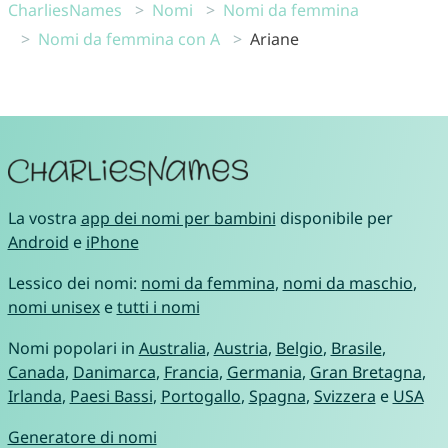
CharliesNames
Nomi
Nomi da femmina
Nomi da femmina con A
Ariane
La vostra
app dei nomi per bambini
disponibile per
Android
e
iPhone
Lessico dei nomi:
nomi da femmina
,
nomi da maschio
,
nomi unisex
e
tutti i nomi
Nomi popolari in
Australia
,
Austria
,
Belgio
,
Brasile
,
Canada
,
Danimarca
,
Francia
,
Germania
,
Gran Bretagna
,
Irlanda
,
Paesi Bassi
,
Portogallo
,
Spagna
,
Svizzera
e
USA
Generatore di nomi