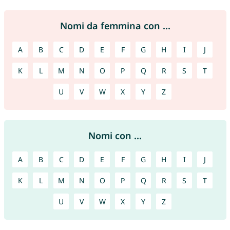
Nomi da femmina con ...
A
B
C
D
E
F
G
H
I
J
K
L
M
N
O
P
Q
R
S
T
U
V
W
X
Y
Z
Nomi con ...
A
B
C
D
E
F
G
H
I
J
K
L
M
N
O
P
Q
R
S
T
U
V
W
X
Y
Z