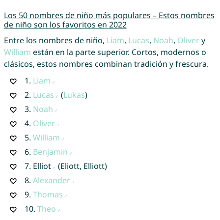
Los 50 nombres de niño más populares – Estos nombres
de niño son los favoritos en 2022
Entre los nombres de niño,
Liam
,
Lucas
,
Noah
,
Oliver
y
William
están en la parte superior. Cortos, modernos o
clásicos, estos nombres combinan tradición y frescura.
1.
Liam
2.
Lucas
(
Lukas
)
3.
Noah
4.
Oliver
5.
William
6.
Benjamin
7.
Elliot
(Eliott, Elliott)
8.
Alexander
9.
Thomas
10.
Theo