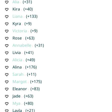
Alia
(+31)
Kira
(+40)
Liana
(+133)
Kyra
(+9)
Victoria
(+9)
Rose
(+63)
Annabelle
(+31)
Livia
(+41)
Alicia
(+49)
Alina
(+176)
Sarah
(+11)
Margot
(+175)
Eleanor
(+83)
Jade
(+63)
Mya
(+80)
Layla
(+21)