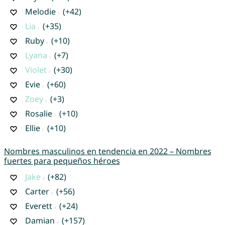
Melodie
(+42)
Lia
(+35)
Ruby
(+10)
Lyana
(+7)
Violet
(+30)
Evie
(+60)
Zoey
(+3)
Rosalie
(+10)
Ellie
(+10)
Nombres masculinos en tendencia en 2022 – Nombres
fuertes para pequeños héroes
Jake
(+82)
Carter
(+56)
Everett
(+24)
Damian
(+157)