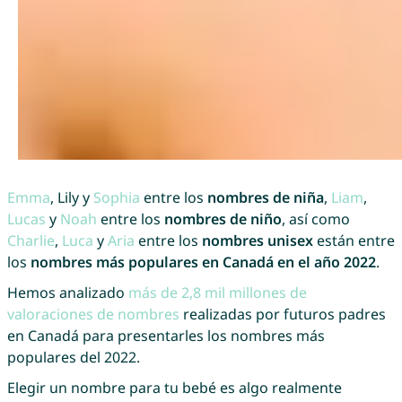
Emma
, Lily y
Sophia
entre los
nombres de niña
,
Liam
,
Lucas
y
Noah
entre los
nombres de niño
, así como
Charlie
,
Luca
y
Aria
entre los
nombres unisex
están entre
los
nombres más populares en Canadá en el año 2022
.
Hemos analizado
más de 2,8 mil millones de
valoraciones de nombres
realizadas por futuros padres
en Canadá para presentarles los nombres más
populares del 2022.
Elegir un nombre para tu bebé es algo realmente