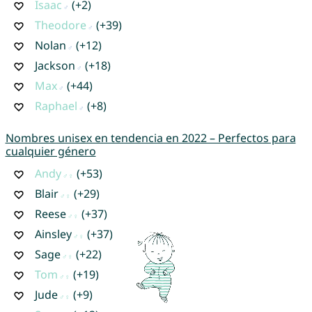
Isaac
(+2)
Theodore
(+39)
Nolan
(+12)
Jackson
(+18)
Max
(+44)
Raphael
(+8)
Nombres unisex en tendencia en 2022 – Perfectos para
cualquier género
Andy
(+53)
Blair
(+29)
Reese
(+37)
Ainsley
(+37)
Sage
(+22)
Tom
(+19)
Jude
(+9)