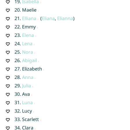
19.
Isabella
20.
Maelie
21.
Elliana
(
Eliana
,
Elianna
)
22.
Emmy
23.
Elena
24.
Lena
25.
Nora
26.
Abigail
27.
Elizabeth
28.
Anna
29.
Julia
30.
Ava
31.
Luna
32.
Lucy
33.
Scarlett
34.
Clara