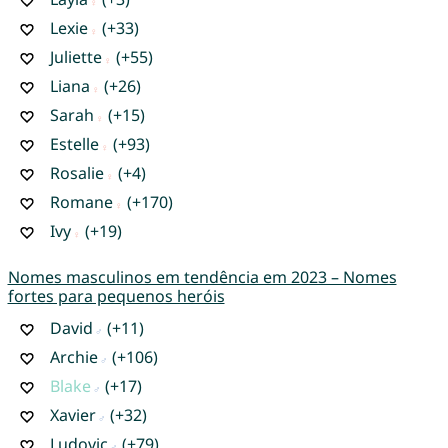
Lexie
(+33)
Juliette
(+55)
Liana
(+26)
Sarah
(+15)
Estelle
(+93)
Rosalie
(+4)
Romane
(+170)
Ivy
(+19)
Nomes masculinos em tendência em 2023 – Nomes
fortes para pequenos heróis
David
(+11)
Archie
(+106)
Blake
(+17)
Xavier
(+32)
Ludovic
(+79)