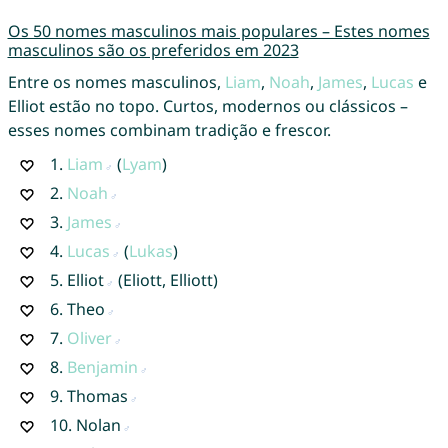
Os 50 nomes masculinos mais populares – Estes nomes
masculinos são os preferidos em 2023
Entre os nomes masculinos,
Liam
,
Noah
,
James
,
Lucas
e
Elliot estão no topo. Curtos, modernos ou clássicos –
esses nomes combinam tradição e frescor.
1.
Liam
(
Lyam
)
2.
Noah
3.
James
4.
Lucas
(
Lukas
)
5.
Elliot
(Eliott, Elliott)
6.
Theo
7.
Oliver
8.
Benjamin
9.
Thomas
10.
Nolan