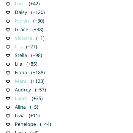
Lara
(+42)
Daisy
(+120)
Norah
(+30)
Grace
(+38)
Victoria
(+1)
Iris
(+27)
Stella
(+98)
Lila
(+85)
Fiona
(+188)
Mara
(+123)
Audrey
(+57)
Laura
(+35)
Alina
(+5)
Livia
(+11)
Penelope
(+44)
Layla
(+3)