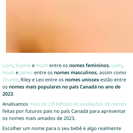
Liam
,
Sophia
e
Noah
entre os
nomes femininos
,
Liam
,
Noah
e
James
entre os
nomes masculinos
, assim como
Charlie
, Riley e Leo entre os
nomes unissex
estão entre
os
nomes mais populares no país Canadá no ano de
2023
.
Analisamos
mais de 2,8 bilhões de avaliações de nomes
feitas por futuros pais no país Canadá para apresentar
os nomes mais amados de 2023.
Escolher um nome para o seu bebê é algo realmente