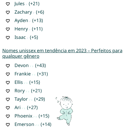
Jules
(+21)
Zachary
(+6)
Ayden
(+13)
Henry
(+11)
Isaac
(+5)
Nomes unissex em tendência em 2023 – Perfeitos para
qualquer gênero
Devon
(+43)
Frankie
(+31)
Ellis
(+15)
Rory
(+21)
Taylor
(+29)
Ari
(+27)
Phoenix
(+15)
Emerson
(+14)