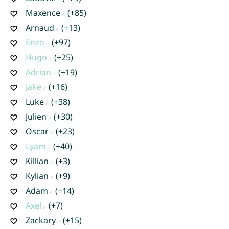
Maxence
(+85)
Arnaud
(+13)
Enzo
(+97)
Hugo
(+25)
Adrian
(+19)
Jake
(+16)
Luke
(+38)
Julien
(+30)
Oscar
(+23)
Lyam
(+40)
Killian
(+3)
Kylian
(+9)
Adam
(+14)
Axel
(+7)
Zackary
(+15)