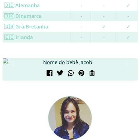
🇩🇪 Alemanha
-
-
✓
🇩🇰 Dinamarca
-
-
-
🇬🇧 Grã-Bretanha
-
✓
✓
🇮🇪 Irlanda
-
-
✓