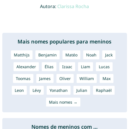
Autora:
Clarissa Rocha
Mais nomes populares para meninos
Matthijs
Benjamin
Matéo
Noah
Jack
Alexander
Élias
Izaac
Liam
Lucas
Toomas
James
Oliver
William
Max
Leon
Lévy
Yonathan
Julian
Raphaël
Mais nomes →
Nomes de meninos com ...