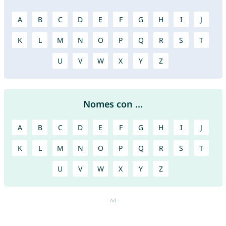
A
B
C
D
E
F
G
H
I
J
K
L
M
N
O
P
Q
R
S
T
U
V
W
X
Y
Z
Nomes con ...
A
B
C
D
E
F
G
H
I
J
K
L
M
N
O
P
Q
R
S
T
U
V
W
X
Y
Z