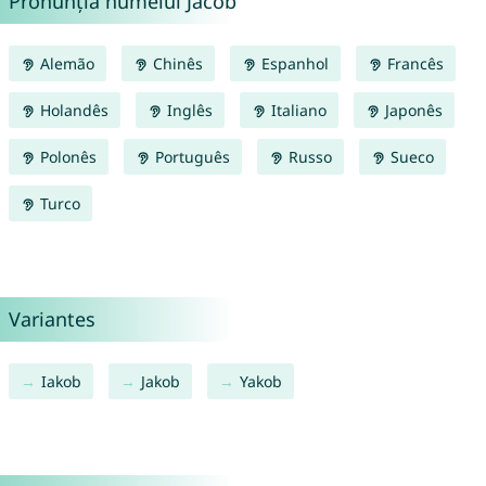
Pronunția numelui Jacob
Alemão
Chinês
Espanhol
Francês
Holandês
Inglês
Italiano
Japonês
Polonês
Português
Russo
Sueco
Turco
Variantes
Iakob
Jakob
Yakob