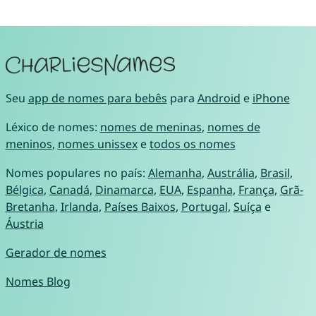
Seu
app de nomes para bebês
para
Android
e
iPhone
Léxico de nomes:
nomes de meninas
,
nomes de
meninos
,
nomes unissex
e
todos os nomes
Nomes populares no país:
Alemanha
,
Austrália
,
Brasil
,
Bélgica
,
Canadá
,
Dinamarca
,
EUA
,
Espanha
,
França
,
Grã-
Bretanha
,
Irlanda
,
Países Baixos
,
Portugal
,
Suíça
e
Áustria
Gerador de nomes
Nomes Blog