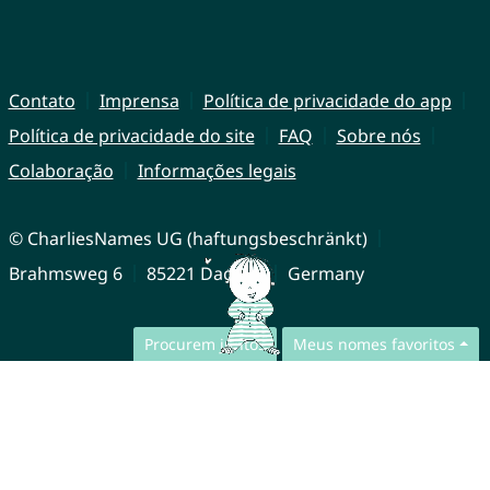
Contato
Imprensa
Política de privacidade do app
Política de privacidade do site
FAQ
Sobre nós
Colaboração
Informações legais
© CharliesNames UG (haftungsbeschränkt)
Brahmsweg 6
85221 Dachau
Germany
Procurem juntos
Meus nomes favoritos