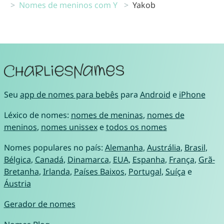
Nomes de meninos com Y
Yakob
Seu
app de nomes para bebês
para
Android
e
iPhone
Léxico de nomes:
nomes de meninas
,
nomes de
meninos
,
nomes unissex
e
todos os nomes
Nomes populares no país:
Alemanha
,
Austrália
,
Brasil
,
Bélgica
,
Canadá
,
Dinamarca
,
EUA
,
Espanha
,
França
,
Grã-
Bretanha
,
Irlanda
,
Países Baixos
,
Portugal
,
Suíça
e
Áustria
Gerador de nomes