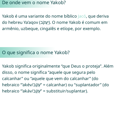
De onde vem o nome Yakob?
Yakob é uma variante do nome bíblico
Jacó
, que deriva
do hebreu Ya’aqov (יַעֲקֹב). O nome Yakob é comum em
armênio, uzbeque, cingalês e etíope, por exemplo.
O que significa o nome Yakob?
Yakob significa originalmente “que Deus o proteja”. Além
disso, o nome significa “aquele que segura pelo
calcanhar” ou “aquele que vem do calcanhar” (do
hebraico “‘akév/עָקֵב” = calcanhar) ou “suplantador” (do
hebraico “‘akáv/עָקַב” = substituir/suplantar).