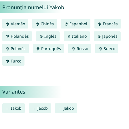
Pronunția numelui Yakob
Alemão
Chinês
Espanhol
Francês
Holandês
Inglês
Italiano
Japonês
Polonês
Português
Russo
Sueco
Turco
Variantes
Iakob
Jacob
Jakob