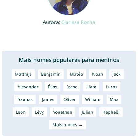
Autora:
Clarissa Rocha
Mais nomes populares para meninos
Matthijs
Benjamin
Matéo
Noah
Jack
Alexander
Élias
Izaac
Liam
Lucas
Toomas
James
Oliver
William
Max
Leon
Lévy
Yonathan
Julian
Raphaël
Mais nomes →