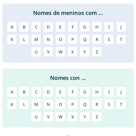
Nomes de meninos com ...
A
B
C
D
E
F
G
H
I
J
K
L
M
N
O
P
Q
R
S
T
U
V
W
X
Y
Z
Nomes con ...
A
B
C
D
E
F
G
H
I
J
K
L
M
N
O
P
Q
R
S
T
U
V
W
X
Y
Z