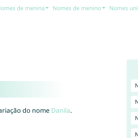
omes de menina
Nomes de menino
Nomes uni
N
variação do nome
Danila
.