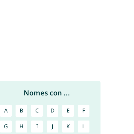
Nomes con ...
A
B
C
D
E
F
G
H
I
J
K
L