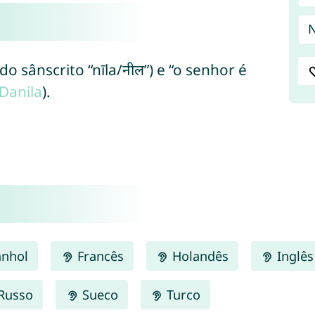
N
 (do sânscrito “nīla/नील”) e “o senhor é
Danila
).
nhol
Francês
Holandês
Inglês
Russo
Sueco
Turco