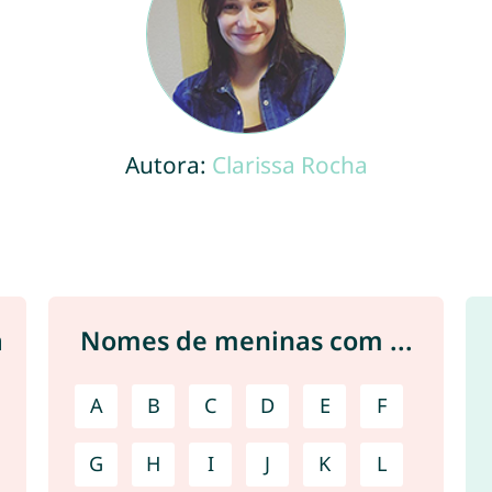
Autora:
Clarissa Rocha
a
Nomes de meninas com ...
A
B
C
D
E
F
G
H
I
J
K
L