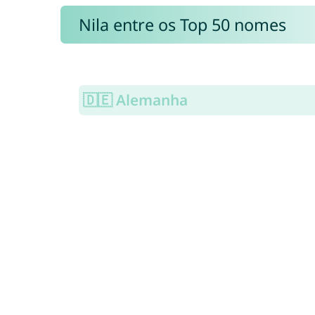
Nila entre os Top 50 nomes
🇩🇪 Alemanha