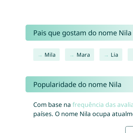
Pais que gostam do nome Nil
Mila
Mara
Lia
Popularidade do nome Nila
Com base na
frequência das avali
países. O nome Nila ocupa atual