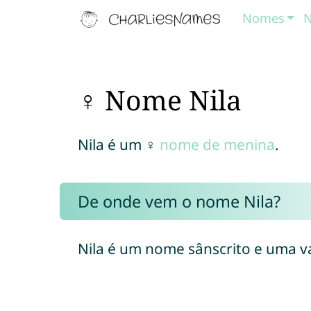
Nomes
N
♀ Nome Nila
Nila é um ♀
nome de menina
.
De onde vem o nome Nila?
Nila é um nome sânscrito e uma 