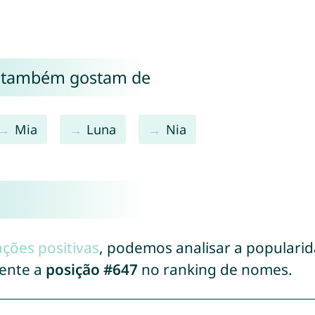
a também gostam de
Mia
Luna
Nia
ações positivas
, podemos analisar a populari
mente a
posição #647
no ranking de nomes.