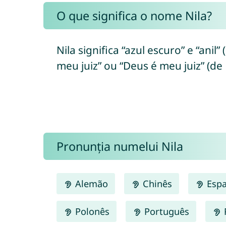
O que significa o nome Nila?
Nila significa “azul escuro” e “anil”
meu juiz” ou “Deus é meu juiz” (de
Pronunția numelui Nila
Alemão
Chinês
Espa
Polonês
Português