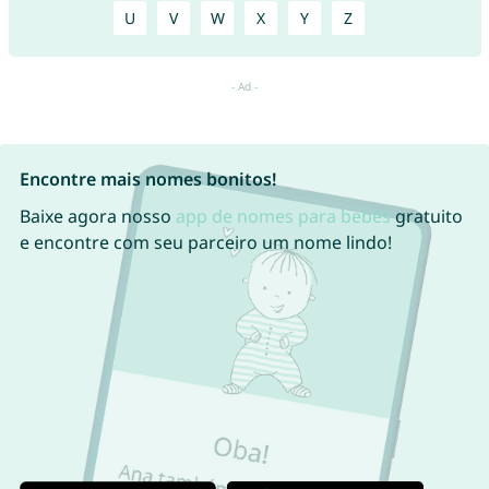
U
V
W
X
Y
Z
Encontre mais nomes bonitos!
Baixe agora nosso
app de nomes para bebês
gratuito
e encontre com seu parceiro um nome lindo!