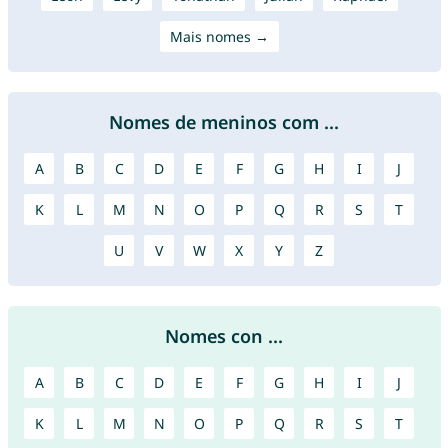
Mais nomes →
Nomes de meninos com ...
A
B
C
D
E
F
G
H
I
J
K
L
M
N
O
P
Q
R
S
T
U
V
W
X
Y
Z
Nomes con ...
A
B
C
D
E
F
G
H
I
J
K
L
M
N
O
P
Q
R
S
T