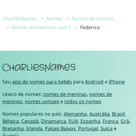
CharliesNames
Nomes
Nomes de menino
Nomes de meninos com F
Federico
Seu
app de nomes para bebês
para
Android
e
iPhone
Léxico de nomes:
nomes de meninas
,
nomes de
meninos
,
nomes unissex
e
todos os nomes
Nomes populares no país:
Alemanha
,
Austrália
,
Brasil
,
Bélgica
,
Canadá
,
Dinamarca
,
EUA
,
Espanha
,
França
,
Grã-
Bretanha
,
Irlanda
,
Países Baixos
,
Portugal
,
Suíça
e
Áustria