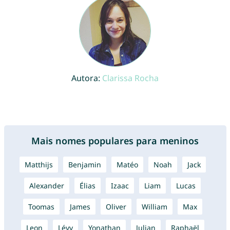
Autora:
Clarissa Rocha
Mais nomes populares para meninos
Matthijs
Benjamin
Matéo
Noah
Jack
Alexander
Élias
Izaac
Liam
Lucas
Toomas
James
Oliver
William
Max
Leon
Lévy
Yonathan
Julian
Raphaël